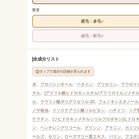
髪質
硬毛・多毛○
細毛・軟毛×
全成分リスト
タップで成分の詳細が見られます
水
、
プロパンジオール
、
ベタイン
、
グリセリン
、
ラウロイ
チル
、
(アクリル酸ヒドロキシエチル/アクリロイルジメチル
ル
、
ラウリン酸ポリグリセリル-10
、
フェノキシエタノール
ノサ核油
、
イソステアリン酸ソルビタン
、
ハチミツ
、
シア
ケラチン
、
(ジヒドロキシメチルシリルプロポキシ)ヒドロ
ン
、
ペンチレングリコール
、
グリシン
、
アラニン
、
カミツ
ールズ
、
セリン
、
ローズマリー葉エキス
、
バリン
、
フユボ