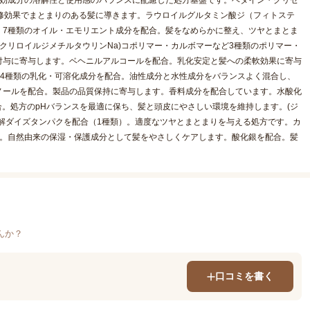
有効成分の溶解性と使用感のバランスに配慮した処方基盤です。ベタイン・グリセ
修効果でまとまりのある髪に導きます。ラウロイルグルタミン酸ジ（フィトステ
、7種類のオイル・エモリエント成分を配合。髪をなめらかに整え、ツヤとまとま
クリロイルジメチルタウリンNa)コポリマー・カルボマーなど3種類のポリマー・
付与に寄与します。ベヘニルアルコールを配合。乳化安定と髪への柔軟効果に寄与
など4種類の乳化・可溶化成分を配合。油性成分と水性成分をバランスよく混合し、
ノールを配合。製品の品質保持に寄与します。香料成分を配合しています。水酸化
合。処方のpHバランスを最適に保ち、髪と頭皮にやさしい環境を維持します。(ジ
解ダイズタンパクを配合（1種類）。適度なツヤとまとまりを与える処方です。カ
合。自然由来の保湿・保護成分として髪をやさしくケアします。酸化銀を配合。髪
んか？
口コミを書く