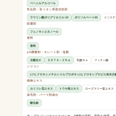
ベヘニルアルコール
乳化剤・非イオン界面活性剤
ラウリン酸ポリグリセリル-10
ポリソルベート60
イソステ
防腐剤
フェノキシエタノール
香料
香料
pH調整剤・キレート剤・塩類
水酸化Ｋ
ＥＤＴＡ－２Ｎａ
乳酸Ｎａ
フィチン酸
シリコン
(ジヒドロキシメチルシリルプロポキシ)ヒドロキシプロピル加水分
植物エキス
カミツレ花エキス
トウキ根エキス
ローズマリー葉エキス
染毛剤・パーマ剤成分
酸化銀