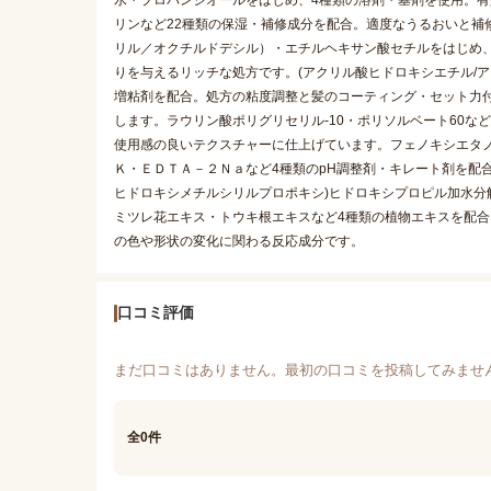
水・プロパンジオールをはじめ、4種類の溶剤・基剤を使用。
リンなど22種類の保湿・補修成分を配合。適度なうるおいと補
リル／オクチルドデシル）・エチルヘキサン酸セチルをはじめ
りを与えるリッチな処方です。(アクリル酸ヒドロキシエチル/ア
増粘剤を配合。処方の粘度調整と髪のコーティング・セット力
します。ラウリン酸ポリグリセリル-10・ポリソルベート60
使用感の良いテクスチャーに仕上げています。フェノキシエタ
Ｋ・ＥＤＴＡ－２Ｎａなど4種類のpH調整剤・キレート剤を配
ヒドロキシメチルシリルプロポキシ)ヒドロキシプロピル加水分
ミツレ花エキス・トウキ根エキスなど4種類の植物エキスを配
の色や形状の変化に関わる反応成分です。
口コミ評価
まだ口コミはありません。最初の口コミを投稿してみませ
全0件