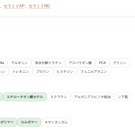
、
セラミドAP
、
セラミドNG
Na
アルギニン
加水分解ケラチン
アスパラギン酸
PCA
グリシン
シン
トレオニン
プロリン
ヒスチジン
フェニルアラニン
エチルヘキサン酸セチル
スクワラン
アルガニアスピノサ核油
シア脂
コポリマー
カルボマー
キサンタンガム