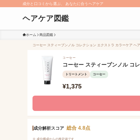
成分と口コミから選ぶ、 あなたに合うヘアケア
ヘアケア図鑑
ホーム
商品図鑑
コーセー スティーブンノル コレクション エクストラ カラーケア ヘアパ
コーセー
コーセー スティーブンノル コレ
トリートメント
コーセー
¥1,375
総合 4.8点
成分解析スコア
※ 成分構成からの推定値です