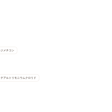
モジメチコン
ステアルトリモニウムクロリド