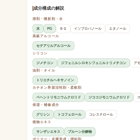
成分構成の解説
溶剤・噴射剤・水
水
PG
ＢＧ
イソプロパノール
エタノール
高級アルコール
セテアリルアルコール
シリコン
ジメチコン
ジフェニルシロキシフェニルトリメチコン
ア
油剤・オイル
トリエチルヘキサノイン
カチオン界面活性剤・柔軟剤
ベヘントリモニウムクロリド
ジココジモニウムクロリド
保湿・補修成分
グリシン
トコフェロール
コレステロール
植物エキス
サンザシエキス
プルーン分解物
ポリマー・皮膜形成・増粘剤