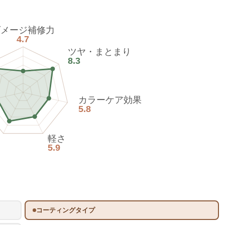
ダメージ補修力
4.7
ツヤ・まとまり
8.3
カラーケア効果
5.8
軽さ
5.9
コーティングタイプ