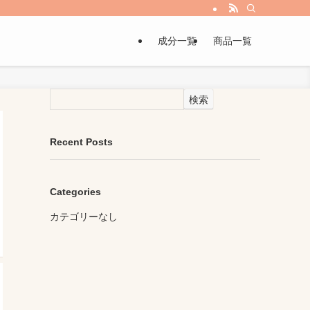
成分一覧
商品一覧
検索
Recent Posts
Categories
カテゴリーなし