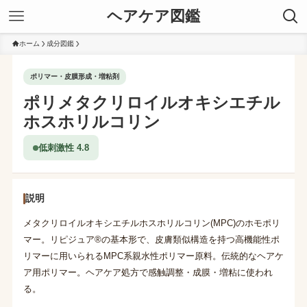
ヘアケア図鑑
ホーム
成分図鑑
ポリマー・皮膜形成・増粘剤
ポリメタクリロイルオキシエチル
ホスホリルコリン
低刺激性 4.8
説明
メタクリロイルオキシエチルホスホリルコリン(MPC)のホモポリ
マー。リピジュア®の基本形で、皮膚類似構造を持つ高機能性ポ
リマーに用いられるMPC系親水性ポリマー原料。伝統的なヘアケ
ア用ポリマー。ヘアケア処方で感触調整・成膜・増粘に使われ
る。