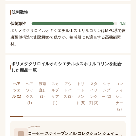
低刺激性
4.8
低刺激性
ポリメタクリロイルオキシエチルホスホリルコリンはMPC系で皮
膚類似構造で刺激極めて穏やか。敏感肌にも適合する高機能素
材。
ポリメタクリロイルオキシエチルホスホリルコリンを配合
した商品一覧
ヘア
ヘア
寝癖
スカ
アウ
トリ
スタ
シャ
コン
ジェ
ワッ
直し
ルプ
トバ
ート
イリ
ンプ
ディ
ル (1)
クス
(1)
ケア
ス (3)
メン
ング
ー (2)
ショ
(1)
(1)
ト (5)
剤 (3)
ナー
(2)
コーセー
コーセー スティーブンノル コレクション シェイプメモリー ジェル
›