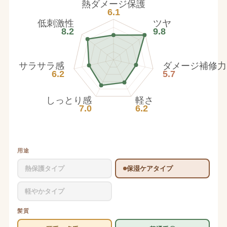
熱ダメージ保護
6.1
低刺激性
ツヤ
8.2
9.8
サラサラ感
ダメージ補修力
6.2
5.7
しっとり感
軽さ
7.0
6.2
用途
熱保護タイプ
保湿ケアタイプ
軽やかタイプ
髪質