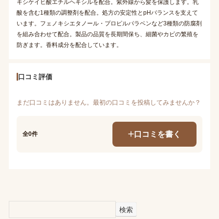
キシケイヒ酸エチルヘキシルを配合。紫外線から髪を保護します。乳
酸を含む1種類の調整剤を配合。処方の安定性とpHバランスを支えて
います。フェノキシエタノール・プロピルパラベンなど3種類の防腐剤
を組み合わせて配合。製品の品質を長期間保ち、細菌やカビの繁殖を
防ぎます。香料成分を配合しています。
口コミ評価
まだ口コミはありません。最初の口コミを投稿してみませんか？
口コミを書く
全0件
検索