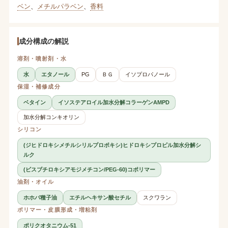
ベン
、
メチルパラベン
、
香料
成分構成の解説
溶剤・噴射剤・水
水
エタノール
PG
ＢＧ
イソプロパノール
保湿・補修成分
ベタイン
イソステアロイル加水分解コラーゲンAMPD
加水分解コンキオリン
シリコン
(ジヒドロキシメチルシリルプロポキシ)ヒドロキシプロピル加水分解シ
ルク
(ビスブチロキシアモジメチコン/PEG-60)コポリマー
油剤・オイル
ホホバ種子油
エチルヘキサン酸セチル
スクワラン
ポリマー・皮膜形成・増粘剤
ポリクオタニウム-51