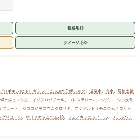
普通毛◎
ダメージ毛◎
ルプロポキシ)ヒドロキシプロピル加水分解シルク
、
温泉水
、
海水
、
腐植土抽
50水添ヒマシ油
、
イソプロパノール
、
コレステロール
、
ジグルコシル没食
ルフェート
、
ジココジモニウムクロリド
、
ステアルトリモニウムクロリド
、
ングリコール
、
ポリクオタニウム-10
、
フェノキシエタノール
、
メチルパラ