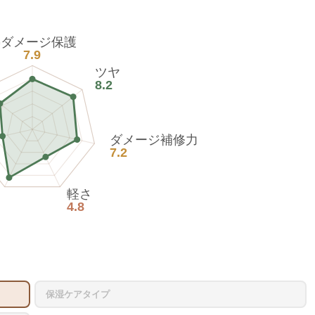
熱ダメージ保護
7.9
ツヤ
8.2
ダメージ補修力
7.2
軽さ
4.8
保湿ケアタイプ