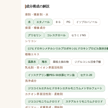
成分構成の解説
溶剤・噴射剤・水
水
エタノール
ＢＧ
PG
イソプロパノール
保湿・補修成分
グリセリン
コレステロール
セラミドNG
シリコン
(ジヒドロキシメチルシリルプロポキシ)ヒドロキシプロピル加水分
植物エキス
温泉水
海水
腐植土抽出物
ジグルコシル没食子酸
乳化剤・非イオン界面活性剤
イソステアリン酸PEG-50水添ヒマシ油
セテス-20
洗浄成分
ジココイルエチルヒドロキシエチルモニウムメトサルフェート
カチオン界面活性剤・柔軟剤
ジココジモニウムクロリド
ステアルトリモニウムクロリド
ポリマー・皮膜形成・増粘剤