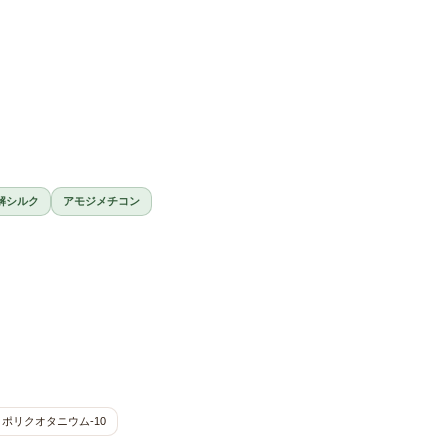
解シルク
アモジメチコン
ポリクオタニウム-10