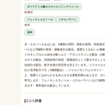
ポリアクリル酸ホスホリルコリングリコール
防腐剤
フェノキシエタノール
メチルパラベン
香料
香料
水・エタノールをはじめ、5種類の溶剤・基剤を使用。有効成
ールなど3種類の保湿・補修成分を配合。適度なうるおいと補修
ドロキシプロピル加水分解シルク・アモジメチコンを配合（2種
エキスを配合。自然由来の保湿・保護成分として髪をやさしくケア
化成分を配合。処方全体の安定性を支えています。ジココイル
れた洗浄処方です（1種類配合）。ジココジモニウムクロリド・
え、指通りとなめらかさを向上させる柔軟効果があります。ポ
寄与します。フェノキシエタノール・メチルパラベンなど2種
ぎます。香料成分を配合しています。
口コミ評価