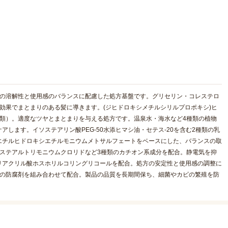
分の溶解性と使用感のバランスに配慮した処方基盤です。グリセリン・コレステロ
効果でまとまりのある髪に導きます。(ジヒドロキシメチルシリルプロポキシ)ヒ
類）。適度なツヤとまとまりを与える処方です。温泉水・海水など4種類の植物
します。イソステアリン酸PEG-50水添ヒマシ油・セテス-20を含む2種類の乳
エチルヒドロキシエチルモニウムメトサルフェートをベースにした、バランスの取
ステアルトリモニウムクロリドなど3種類のカチオン系成分を配合。静電気を抑
リアクリル酸ホスホリルコリングリコールを配合。処方の安定性と使用感の調整に
類の防腐剤を組み合わせて配合。製品の品質を長期間保ち、細菌やカビの繁殖を防