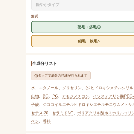
軽やかタイプ
髪質
硬毛・多毛◎
細毛・軟毛○
全成分リスト
タップで成分の詳細が見られます
水
、
エタノール
、
グリセリン
、
(ジヒドロキシメチルシリ
出物
、
BG
、
PG
、
アモジメチコン
、
イソステアリン酸PEG-
子酸
、
ジココイルエチルヒドロキシエチルモニウムメトサ
セテス-20
、
セラミドNG
、
ポリアクリル酸ホスホリルコリ
ベン
、
香料