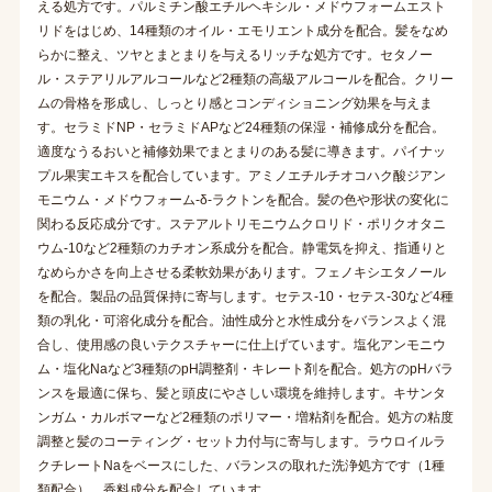
える処方です。パルミチン酸エチルヘキシル・メドウフォームエスト
リドをはじめ、14種類のオイル・エモリエント成分を配合。髪をなめ
らかに整え、ツヤとまとまりを与えるリッチな処方です。セタノー
ル・ステアリルアルコールなど2種類の高級アルコールを配合。クリー
ムの骨格を形成し、しっとり感とコンディショニング効果を与えま
す。セラミドNP・セラミドAPなど24種類の保湿・補修成分を配合。
適度なうるおいと補修効果でまとまりのある髪に導きます。パイナッ
プル果実エキスを配合しています。アミノエチルチオコハク酸ジアン
モニウム・メドウフォーム-δ-ラクトンを配合。髪の色や形状の変化に
関わる反応成分です。ステアルトリモニウムクロリド・ポリクオタニ
ウム-10など2種類のカチオン系成分を配合。静電気を抑え、指通りと
なめらかさを向上させる柔軟効果があります。フェノキシエタノール
を配合。製品の品質保持に寄与します。セテス-10・セテス-30など4種
類の乳化・可溶化成分を配合。油性成分と水性成分をバランスよく混
合し、使用感の良いテクスチャーに仕上げています。塩化アンモニウ
ム・塩化Naなど3種類のpH調整剤・キレート剤を配合。処方のpHバラ
ンスを最適に保ち、髪と頭皮にやさしい環境を維持します。キサンタ
ンガム・カルボマーなど2種類のポリマー・増粘剤を配合。処方の粘度
調整と髪のコーティング・セット力付与に寄与します。ラウロイルラ
クチレートNaをベースにした、バランスの取れた洗浄処方です（1種
類配合）。香料成分を配合しています。