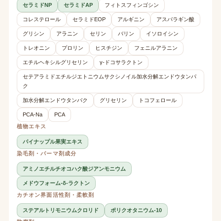
セラミドNP
セラミドAP
フィトスフィンゴシン
コレステロール
セラミドEOP
アルギニン
アスパラギン酸
グリシン
アラニン
セリン
バリン
イソロイシン
トレオニン
プロリン
ヒスチジン
フェニルアラニン
エチルヘキシルグリセリン
γ-ドコサラクトン
セテアラミドエチルジエトニウムサクシノイル加水分解エンドウタンパ
ク
加水分解エンドウタンパク
グリセリン
トコフェロール
PCA-Na
PCA
植物エキス
パイナップル果実エキス
染毛剤・パーマ剤成分
アミノエチルチオコハク酸ジアンモニウム
メドウフォーム-δ-ラクトン
カチオン界面活性剤・柔軟剤
ステアルトリモニウムクロリド
ポリクオタニウム-10