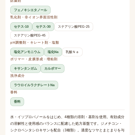
防腐剤
フェノキシエタノール
乳化剤・非イオン界面活性剤
セテス-10
セテス-30
ステアリン酸PEG-25
ステアリン酸PEG-45
pH調整剤・キレート剤・塩類
塩化アンモニウム
塩化Na
乳酸Ｎａ
ポリマー・皮膜形成・増粘剤
キサンタンガム
カルボマー
洗浄成分
ラウロイルラクチレートNa
香料
香料
水・イソプロパノールをはじめ、4種類の溶剤・基剤を使用。有効成分
の溶解性と使用感のバランスに配慮した処方基盤です。ジメチコン・
シクロペンタシロキサンを配合（3種類）。適度なツヤとまとまりを与