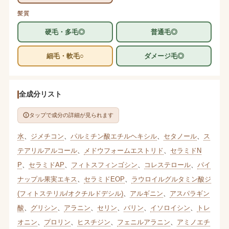
髪質
硬毛・多毛◎
普通毛◎
細毛・軟毛○
ダメージ毛◎
全成分リスト
タップで成分の詳細が見られます
水
、
ジメチコン
、
パルミチン酸エチルヘキシル
、
セタノール
、
ス
テアリルアルコール
、
メドウフォームエストリド
、
セラミドN
P
、
セラミドAP
、
フィトスフィンゴシン
、
コレステロール
、
パイ
ナップル果実エキス
、
セラミドEOP
、
ラウロイルグルタミン酸ジ
(フィトステリル/オクチルドデシル)
、
アルギニン
、
アスパラギン
酸
、
グリシン
、
アラニン
、
セリン
、
バリン
、
イソロイシン
、
トレ
オニン
、
プロリン
、
ヒスチジン
、
フェニルアラニン
、
アミノエチ