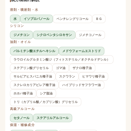
溶剤・噴射剤・水
水
イソプロパノール
ペンチレングリコール
ＢＧ
シリコン
ジメチコン
シクロペンタシロキサン
ジメチコノール
油剤・オイル
パルミチン酸エチルヘキシル
メドウフォームエストリド
ラウロイルグルタミン酸ジ（フィトステリル／オクチルドデシル）
ステアリン酸グリセリル
ゴマ油
ザクロ種子油
サルビアヒスパニカ種子油
スクワラン
ヒマワリ種子油
スクレロカリアビレア種子油
ハイブリッドサフラワー油
ホホバ種子油
シア脂油
トリ（カプリル酸／カプリン酸）グリセリル
高級アルコール
セタノール
ステアリルアルコール
保湿・補修成分