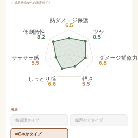
※ 成分構成からの推定値です
熱ダメージ保護
6.5
低刺激性
ツヤ
8.2
8.5
サラサラ感
ダメージ補修力
5.5
6.8
しっとり感
軽さ
6.6
5.5
用途
熱保護タイプ
保湿ケアタイプ
軽やかタイプ