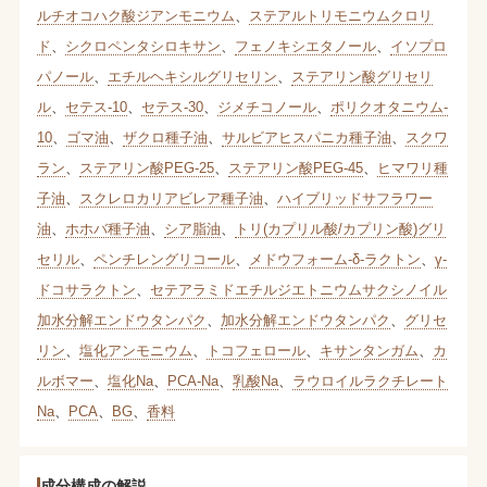
ルチオコハク酸ジアンモニウム
、
ステアルトリモニウムクロリ
ド
、
シクロペンタシロキサン
、
フェノキシエタノール
、
イソプロ
パノール
、
エチルヘキシルグリセリン
、
ステアリン酸グリセリ
ル
、
セテス-10
、
セテス-30
、
ジメチコノール
、
ポリクオタニウム-
10
、
ゴマ油
、
ザクロ種子油
、
サルビアヒスパニカ種子油
、
スクワ
ラン
、
ステアリン酸PEG-25
、
ステアリン酸PEG-45
、
ヒマワリ種
子油
、
スクレロカリアビレア種子油
、
ハイブリッドサフラワー
油
、
ホホバ種子油
、
シア脂油
、
トリ(カプリル酸/カプリン酸)グリ
セリル
、
ペンチレングリコール
、
メドウフォーム-δ-ラクトン
、
γ-
ドコサラクトン
、
セテアラミドエチルジエトニウムサクシノイル
加水分解エンドウタンパク
、
加水分解エンドウタンパク
、
グリセ
リン
、
塩化アンモニウム
、
トコフェロール
、
キサンタンガム
、
カ
ルボマー
、
塩化Na
、
PCA-Na
、
乳酸Na
、
ラウロイルラクチレート
Na
、
PCA
、
BG
、
香料
成分構成の解説