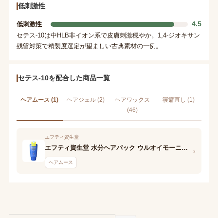
低刺激性
4.5
低刺激性
セテス-10は中HLB非イオン系で皮膚刺激穏やか。1,4-ジオキサン
残留対策で精製度選定が望ましい古典素材の一例。
セテス-10を配合した商品一覧
ヘアムース (1)
ヘアジェル (2)
ヘアワックス
寝癖直し (1)
(46)
エフティ資生堂
エフティ資生堂 水分ヘアパック ウルオイモーニングムース
›
ヘアムース