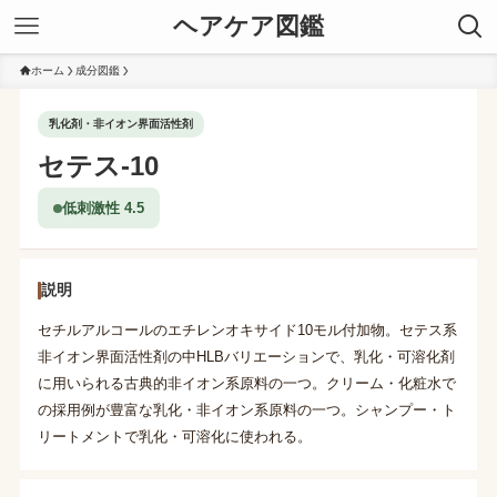
ヘアケア図鑑
ホーム
成分図鑑
乳化剤・非イオン界面活性剤
セテス-10
低刺激性 4.5
説明
セチルアルコールのエチレンオキサイド10モル付加物。セテス系
非イオン界面活性剤の中HLBバリエーションで、乳化・可溶化剤
に用いられる古典的非イオン系原料の一つ。クリーム・化粧水で
の採用例が豊富な乳化・非イオン系原料の一つ。シャンプー・ト
リートメントで乳化・可溶化に使われる。