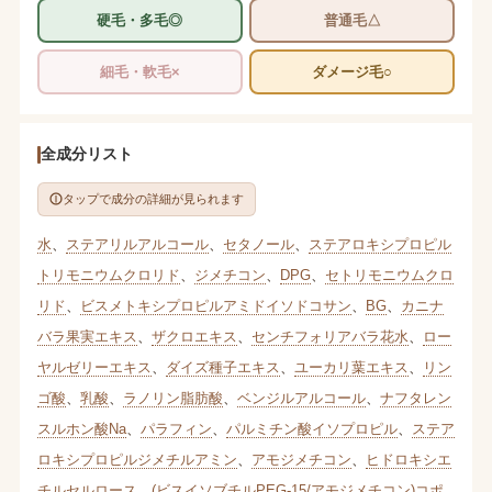
硬毛・多毛◎
普通毛△
細毛・軟毛×
ダメージ毛○
全成分リスト
タップで成分の詳細が見られます
水
、
ステアリルアルコール
、
セタノール
、
ステアロキシプロピル
トリモニウムクロリド
、
ジメチコン
、
DPG
、
セトリモニウムクロ
リド
、
ビスメトキシプロピルアミドイソドコサン
、
BG
、
カニナ
バラ果実エキス
、
ザクロエキス
、
センチフォリアバラ花水
、
ロー
ヤルゼリーエキス
、
ダイズ種子エキス
、
ユーカリ葉エキス
、
リン
ゴ酸
、
乳酸
、
ラノリン脂肪酸
、
ベンジルアルコール
、
ナフタレン
スルホン酸Na
、
パラフィン
、
パルミチン酸イソプロピル
、
ステア
ロキシプロピルジメチルアミン
、
アモジメチコン
、
ヒドロキシエ
チルセルロース
、
(ビスイソブチルPEG-15/アモジメチコン)コポ