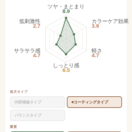
ツヤ・まとまり
8.9
低刺激性
カラーケア効果
2.7
3.9
サラサラ感
軽さ
4.7
4.7
しっとり感
6.5
処方タイプ
内部補修タイプ
コーティングタイプ
バランスタイプ
髪質