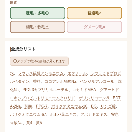
髪質
硬毛・多毛◎
普通毛○
細毛・軟毛△
ダメージ毛×
全成分リスト
タップで成分の詳細が見られます
水
、
ラウレス硫酸アンモニウム
、
エタノール
、
ラウラミドプロピ
ルベタイン
、
香料
、
ココアンホ酢酸Na
、
ベンジルアルコール
、
塩
化Na
、
PPG-3カプリリルエーテル
、
コカミドMEA
、
グアーヒド
ロキシプロピルトリモニウムクロリド
、
ポリシリコーン-9
、
EDT
A-2Na
、
乳酸
、
PPG-7
、
ポリクオタニウム-10
、
BG
、
リンゴ酸
、
ポリクオタニウム-67
、
ホホバ葉エキス
、
アボカドエキス
、
安息
香酸Na
、
黄4
、
黄5