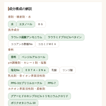
成分構成の解説
溶剤・噴射剤・水
水
エタノール
ＢＧ
洗浄成分
ラウレス硫酸アンモニウム
ラウラミドプロピルベタイン
ココアンホ酢酸Na
コカミドＭＥＡ
香料
香料
ベンジルアルコール
pH調整剤・キレート剤・塩類
塩化Na
ＥＤＴＡ－２Ｎａ
乳酸
リンゴ酸
乳化剤・非イオン界面活性剤
PPG-3カプリリルエーテル
PPG-7
カチオン界面活性剤・柔軟剤
グアーヒドロキシプロピルトリモニウムクロリド
ポリクオタニウム-10