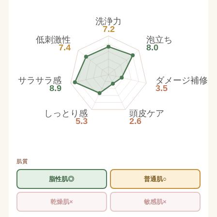
洗浄力
7.2
低刺激性
泡立ち
7.4
8.0
サラサラ感
ダメージ補修
8.9
3.5
しっとり感
頭皮ケア
5.3
2.6
肌質
脂性肌◎
普通肌○
乾燥肌×
敏感肌×