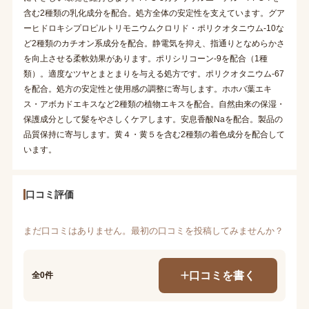
含む2種類の乳化成分を配合。処方全体の安定性を支えています。グア
ーヒドロキシプロピルトリモニウムクロリド・ポリクオタニウム-10な
ど2種類のカチオン系成分を配合。静電気を抑え、指通りとなめらかさ
を向上させる柔軟効果があります。ポリシリコーン-9を配合（1種
類）。適度なツヤとまとまりを与える処方です。ポリクオタニウム-67
を配合。処方の安定性と使用感の調整に寄与します。ホホバ葉エキ
ス・アボカドエキスなど2種類の植物エキスを配合。自然由来の保湿・
保護成分として髪をやさしくケアします。安息香酸Naを配合。製品の
品質保持に寄与します。黄４・黄５を含む2種類の着色成分を配合して
います。
口コミ評価
まだ口コミはありません。最初の口コミを投稿してみませんか？
口コミを書く
全0件