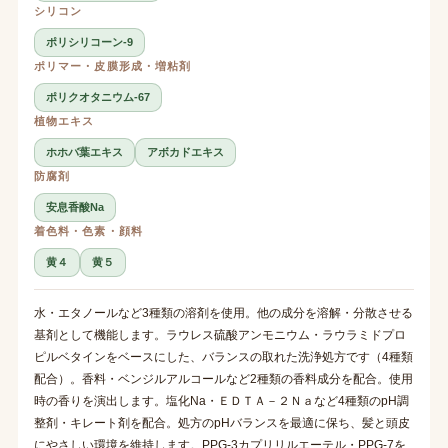
シリコン
ポリシリコーン-9
ポリマー・皮膜形成・増粘剤
ポリクオタニウム-67
植物エキス
ホホバ葉エキス
アボカドエキス
防腐剤
安息香酸Na
着色料・色素・顔料
黄４
黄５
水・エタノールなど3種類の溶剤を使用。他の成分を溶解・分散させる
基剤として機能します。ラウレス硫酸アンモニウム・ラウラミドプロ
ピルベタインをベースにした、バランスの取れた洗浄処方です（4種類
配合）。香料・ベンジルアルコールなど2種類の香料成分を配合。使用
時の香りを演出します。塩化Na・ＥＤＴＡ－２Ｎａなど4種類のpH調
整剤・キレート剤を配合。処方のpHバランスを最適に保ち、髪と頭皮
にやさしい環境を維持します。PPG-3カプリリルエーテル・PPG-7を