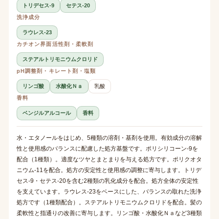
トリデセス-9
セテス-20
洗浄成分
ラウレス-23
カチオン界面活性剤・柔軟剤
ステアルトリモニウムクロリド
pH調整剤・キレート剤・塩類
リンゴ酸
水酸化Ｎａ
乳酸
香料
ベンジルアルコール
香料
水・エタノールをはじめ、5種類の溶剤・基剤を使用。有効成分の溶解
性と使用感のバランスに配慮した処方基盤です。ポリシリコーン-9を
配合（1種類）。適度なツヤとまとまりを与える処方です。ポリクオタ
ニウム-11を配合。処方の安定性と使用感の調整に寄与します。トリデ
セス-9・セテス-20を含む2種類の乳化成分を配合。処方全体の安定性
を支えています。ラウレス-23をベースにした、バランスの取れた洗浄
処方です（1種類配合）。ステアルトリモニウムクロリドを配合。髪の
柔軟性と指通りの改善に寄与します。リンゴ酸・水酸化Ｎａなど3種類