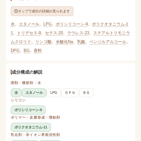
タップで成分の詳細が見られます
水
、
エタノール
、
LPG
、
ポリシリコーン-9
、
ポリクオタニウム-1
1
、
トリデセス-9
、
セテス-20
、
ラウレス-23
、
ステアルトリモニウ
ムクロリド
、
リンゴ酸
、
水酸化Na
、
乳酸
、
ベンジルアルコール
、
DPG
、
BG
、
香料
成分構成の解説
溶剤・噴射剤・水
水
エタノール
LPG
ＤＰＧ
ＢＧ
シリコン
ポリシリコーン-9
ポリマー・皮膜形成・増粘剤
ポリクオタニウム-11
乳化剤・非イオン界面活性剤