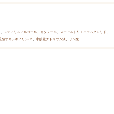
Ｇ
、
ステアリルアルコール
、
セタノール
、
ステアルトリモニウムクロリド
、
硫酸オキシキノリン-２
、
水酸化ナトリウム液
、
リン酸