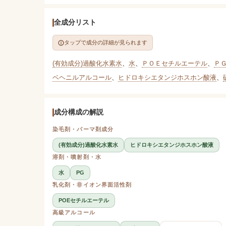
全成分リスト
タップで成分の詳細が見られます
(有効成分)過酸化水素水
、
水
、
ＰＯＥセチルエーテル
、
Ｐ
ベヘニルアルコール
、
ヒドロキシエタンジホスホン酸液
、
成分構成の解説
染毛剤・パーマ剤成分
(有効成分)過酸化水素水
ヒドロキシエタンジホスホン酸液
溶剤・噴射剤・水
水
PG
乳化剤・非イオン界面活性剤
POEセチルエーテル
高級アルコール