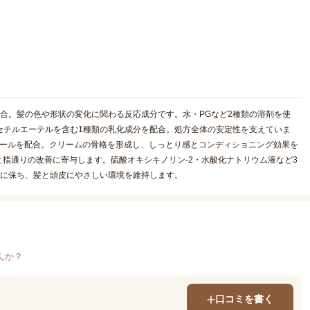
配合。髪の色や形状の変化に関わる反応成分です。水・PGなど2種類の溶剤を使
セチルエーテルを含む1種類の乳化成分を配合。処方全体の安定性を支えていま
コールを配合。クリームの骨格を形成し、しっとり感とコンディショニング効果を
指通りの改善に寄与します。硫酸オキシキノリン-2・水酸化ナトリウム液など3
適に保ち、髪と頭皮にやさしい環境を維持します。
んか？
口コミを書く