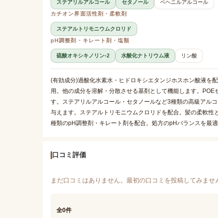
ステアリルアルコール
セタノール
ベヘニルアルコール
カチオン界面活性剤・柔軟剤
ステアルトリモニウムクロリド
pH調整剤・キレート剤・塩類
硫酸オキシキノリン-2
水酸化ナトリウム液
リン酸
(有効成分)過酸化水素水・ヒドロキシエタンジホスホン酸液を
用。他の成分を溶解・分散させる基剤として機能します。POE
す。ステアリルアルコール・セタノールなど3種類の高級アル
与えます。ステアルトリモニウムクロリドを配合。髪の柔軟性と
種類のpH調整剤・キレート剤を配合。処方のpHバランスを最
口コミ評価
まだ口コミはありません。最初の口コミを投稿してみませ
全0件