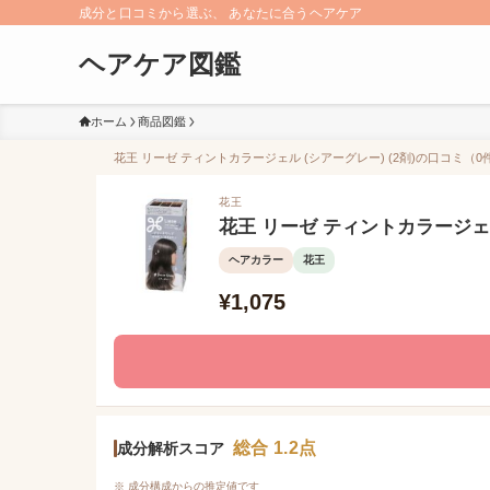
成分と口コミから選ぶ、 あなたに合うヘアケア
ヘアケア図鑑
ホーム
商品図鑑
花王 リーゼ ティントカラージェル (シアーグレー) (2剤)の口コミ（0件
花王
花王 リーゼ ティントカラージェル 
ヘアカラー
花王
¥1,075
総合 1.2点
成分解析スコア
※ 成分構成からの推定値です