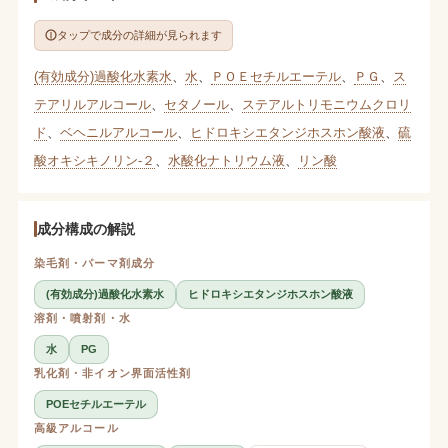
タップで成分の詳細が見られます
(有効成分)過酸化水素水
、
水
、
ＰＯＥセチルエーテル
、
ＰＧ
、
ス
テアリルアルコール
、
セタノール
、
ステアルトリモニウムクロリ
ド
、
ベヘニルアルコール
、
ヒドロキシエタンジホスホン酸液
、
硫
酸オキシキノリン-２
、
水酸化ナトリウム液
、
リン酸
成分構成の解説
染毛剤・パーマ剤成分
(有効成分)過酸化水素水
ヒドロキシエタンジホスホン酸液
溶剤・噴射剤・水
水
PG
乳化剤・非イオン界面活性剤
POEセチルエーテル
高級アルコール