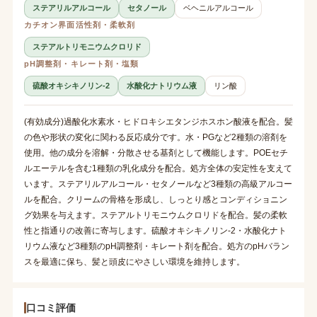
ステアリルアルコール
セタノール
ベヘニルアルコール
カチオン界面活性剤・柔軟剤
ステアルトリモニウムクロリド
pH調整剤・キレート剤・塩類
硫酸オキシキノリン-2
水酸化ナトリウム液
リン酸
(有効成分)過酸化水素水・ヒドロキシエタンジホスホン酸液を配合。髪
の色や形状の変化に関わる反応成分です。水・PGなど2種類の溶剤を
使用。他の成分を溶解・分散させる基剤として機能します。POEセチ
ルエーテルを含む1種類の乳化成分を配合。処方全体の安定性を支えて
います。ステアリルアルコール・セタノールなど3種類の高級アルコー
ルを配合。クリームの骨格を形成し、しっとり感とコンディショニン
グ効果を与えます。ステアルトリモニウムクロリドを配合。髪の柔軟
性と指通りの改善に寄与します。硫酸オキシキノリン-2・水酸化ナト
リウム液など3種類のpH調整剤・キレート剤を配合。処方のpHバラン
スを最適に保ち、髪と頭皮にやさしい環境を維持します。
口コミ評価