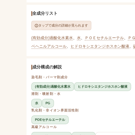
全成分リスト
タップで成分の詳細が見られます
(有効成分)過酸化水素水
、
水
、
ＰＯＥセチルエーテル
、
Ｐ
ベヘニルアルコール
、
ヒドロキシエタンジホスホン酸液
、
成分構成の解説
染毛剤・パーマ剤成分
(有効成分)過酸化水素水
ヒドロキシエタンジホスホン酸液
溶剤・噴射剤・水
水
PG
乳化剤・非イオン界面活性剤
POEセチルエーテル
高級アルコール