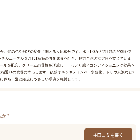
配合。髪の色や形状の変化に関わる反応成分です。水・PGなど2種類の溶剤を使
セチルエーテルを含む1種類の乳化成分を配合。処方全体の安定性を支えていま
コールを配合。クリームの骨格を形成し、しっとり感とコンディショニング効果を
指通りの改善に寄与します。硫酸オキシキノリン-2・水酸化ナトリウム液など3
適に保ち、髪と頭皮にやさしい環境を維持します。
んか？
口コミを書く