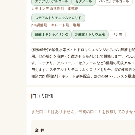
ステアリルアルコール
セタノール
ベヘニルアルコール
カチオン界面活性剤・柔軟剤
ステアルトリモニウムクロリド
pH調整剤・キレート剤・塩類
硫酸オキシキノリン-2
水酸化ナトリウム液
リン酸
(有効成分)過酸化水素水・ヒドロキシエタンジホスホン酸液を
用。他の成分を溶解・分散させる基剤として機能します。POE
す。ステアリルアルコール・セタノールなど3種類の高級アル
与えます。ステアルトリモニウムクロリドを配合。髪の柔軟性と
種類のpH調整剤・キレート剤を配合。処方のpHバランスを最
口コミ評価
まだ口コミはありません。最初の口コミを投稿してみませ
全0件