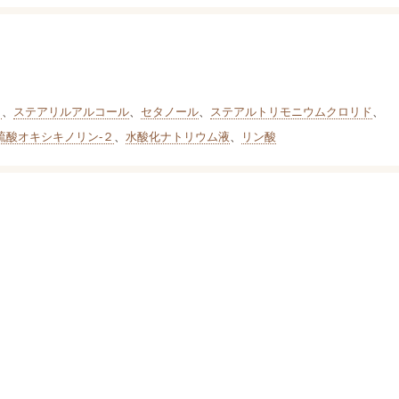
Ｇ
、
ステアリルアルコール
、
セタノール
、
ステアルトリモニウムクロリド
、
硫酸オキシキノリン-２
、
水酸化ナトリウム液
、
リン酸