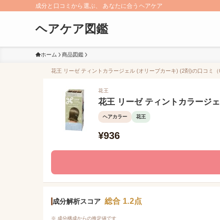
成分と口コミから選ぶ、 あなたに合うヘアケア
ヘアケア図鑑
ホーム
商品図鑑
花王 リーゼ ティントカラージェル (オリーブカーキ) (2剤)の口コミ（
花王
花王 リーゼ ティントカラージェル
ヘアカラー
花王
¥936
総合 1.2点
成分解析スコア
※ 成分構成からの推定値です