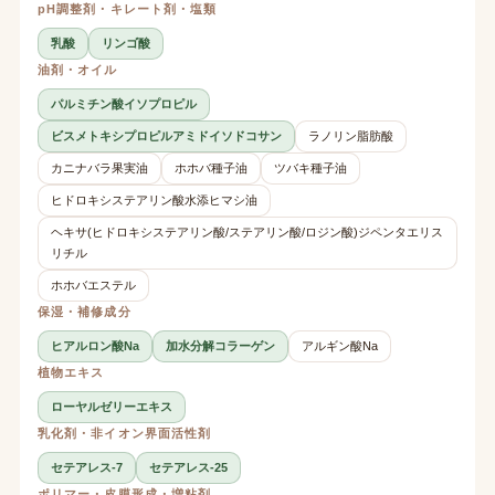
pH調整剤・キレート剤・塩類
乳酸
リンゴ酸
油剤・オイル
パルミチン酸イソプロピル
ビスメトキシプロピルアミドイソドコサン
ラノリン脂肪酸
カニナバラ果実油
ホホバ種子油
ツバキ種子油
ヒドロキシステアリン酸水添ヒマシ油
ヘキサ(ヒドロキシステアリン酸/ステアリン酸/ロジン酸)ジペンタエリス
リチル
ホホバエステル
保湿・補修成分
ヒアルロン酸Na
加水分解コラーゲン
アルギン酸Na
植物エキス
ローヤルゼリーエキス
乳化剤・非イオン界面活性剤
セテアレス-7
セテアレス-25
ポリマー・皮膜形成・増粘剤