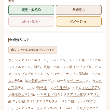
髪質
硬毛・多毛◎
普通毛△
細毛・軟毛×
ダメージ毛○
全成分リスト
タップで成分の詳細が見られます
水
、
ステアリルアルコール
、
ジメチコン
、
ステアロキシプロピル
ジメチルアミン
、
DPG
、
乳酸
、
パルミチン酸イソプロピル
、
ビス
メトキシプロピルアミドイソドコサン
、
ラノリン脂肪酸
、
ヒアル
ロン酸Na
、
加水分解コラーゲン
、
ローヤルゼリーエキス
、
カニナ
バラ果実油
、
ホホバ種子油
、
ツバキ種子油
、
ヒドロキシステアリ
ン酸水添ヒマシ油
、
ヘキサ(ヒドロキシステアリン酸/ステアリン
酸/ロジン酸)ジペンタエリスリチル
、
リンゴ酸
、
ホホバエステ
ル
、
セテアレス-7
、
セテアレス-25
、
PEG-400
、
ポリクオタニウ