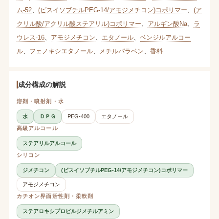
ム-52
、
(ビスイソブチルPEG-14/アモジメチコン)コポリマー
、
(ア
クリル酸/アクリル酸ステアリル)コポリマー
、
アルギン酸Na
、
ラ
ウレス-16
、
アモジメチコン
、
エタノール
、
ベンジルアルコー
ル
、
フェノキシエタノール
、
メチルパラベン
、
香料
成分構成の解説
溶剤・噴射剤・水
水
ＤＰＧ
PEG-400
エタノール
高級アルコール
ステアリルアルコール
シリコン
ジメチコン
(ビスイソブチルPEG-14/アモジメチコン)コポリマー
アモジメチコン
カチオン界面活性剤・柔軟剤
ステアロキシプロピルジメチルアミン