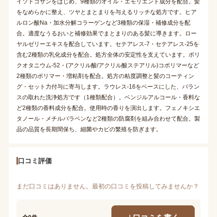
イソドコサンをはじめ、9種類のオイル・エモリエント成分を配合。髪
をなめらかに整え、ツヤとまとまりを与えるリッチな処方です。ヒア
ルロン酸Na・加水分解コラーゲンなど3種類の保湿・補修成分を配
合。適度なうるおいと補修効果でまとまりのある髪に導きます。ロー
ヤルゼリーエキスを配合しています。セテアレス-7・セテアレス-25を
含む2種類の乳化成分を配合。処方全体の安定性を支えています。ポリ
クオタニウム-52・(アクリル酸/アクリル酸ステアリル)コポリマーなど
2種類のポリマー・増粘剤を配合。処方の粘度調整と髪のコーティン
グ・セット力付与に寄与します。ラウレス-16をベースにした、バラン
スの取れた洗浄処方です（1種類配合）。ベンジルアルコール・香料な
ど2種類の香料成分を配合。使用時の香りを演出します。フェノキシエ
タノール・メチルパラベンなど2種類の防腐剤を組み合わせて配合。製
品の品質を長期間保ち、細菌やカビの繁殖を防ぎます。
口コミ評価
まだ口コミはありません。最初の口コミを投稿してみませんか？