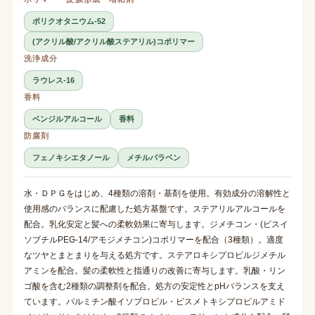
ポリクオタニウム-52
(アクリル酸/アクリル酸ステアリル)コポリマー
洗浄成分
ラウレス-16
香料
ベンジルアルコール
香料
防腐剤
フェノキシエタノール
メチルパラベン
水・ＤＰＧをはじめ、4種類の溶剤・基剤を使用。有効成分の溶解性と
使用感のバランスに配慮した処方基盤です。ステアリルアルコールを
配合。乳化安定と髪への柔軟効果に寄与します。ジメチコン・(ビスイ
ソブチルPEG-14/アモジメチコン)コポリマーを配合（3種類）。適度
なツヤとまとまりを与える処方です。ステアロキシプロピルジメチル
アミンを配合。髪の柔軟性と指通りの改善に寄与します。乳酸・リン
ゴ酸を含む2種類の調整剤を配合。処方の安定性とpHバランスを支え
ています。パルミチン酸イソプロピル・ビスメトキシプロピルアミド