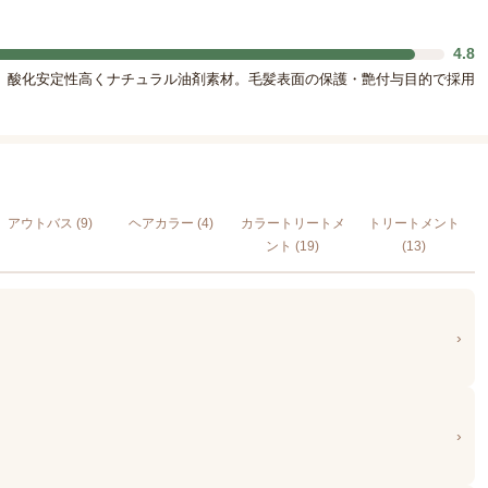
4.8
。酸化安定性高くナチュラル油剤素材。毛髪表面の保護・艶付与目的で採用
アウトバス (9)
ヘアカラー (4)
カラートリートメ
トリートメント
ント (19)
(13)
›
›