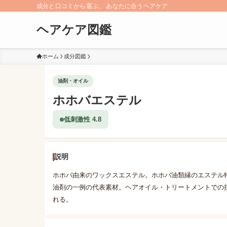
成分と口コミから選ぶ、 あなたに合うヘアケア
ヘアケア図鑑
ホーム
成分図鑑
油剤・オイル
ホホバエステル
低刺激性 4.8
説明
ホホバ由来のワックスエステル。ホホバ油類縁のエステル
油剤の一例の代表素材。ヘアオイル・トリートメントでの
れる。