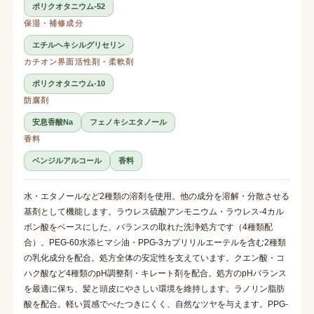
ポリクオタニウム-52
保湿・補修成分
エチルヘキシルグリセリン
カチオン界面活性剤・柔軟剤
ポリクオタニウム-10
防腐剤
安息香酸Na
フェノキシエタノール
香料
ベンジルアルコール
香料
水・エタノールなど2種類の溶剤を使用。他の成分を溶解・分散させる
基剤として機能します。ラウレス硫酸アンモニウム・ラウレス-4カル
ボン酸をベースにした、バランスの取れた洗浄処方です（4種類配
合）。PEG-60水添ヒマシ油・PPG-3カプリリルエーテルを含む2種類
の乳化成分を配合。処方全体の安定性を支えています。クエン酸・コ
ハク酸など4種類のpH調整剤・キレート剤を配合。処方のpHバランス
を最適に保ち、髪と頭皮にやさしい環境を維持します。ラノリン脂肪
酸を配合。軽い質感でべたつきにくく、自然なツヤを与えます。PPG-