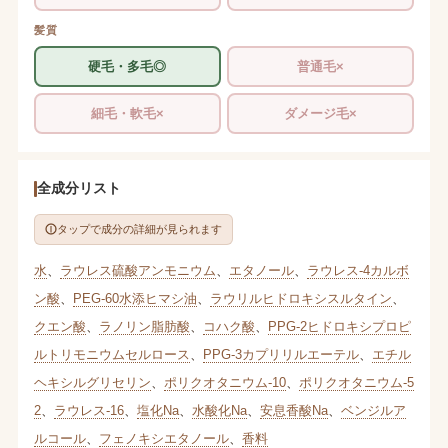
髪質
硬毛・多毛◎
普通毛×
細毛・軟毛×
ダメージ毛×
全成分リスト
タップで成分の詳細が見られます
水
、
ラウレス硫酸アンモニウム
、
エタノール
、
ラウレス-4カルボ
ン酸
、
PEG-60水添ヒマシ油
、
ラウリルヒドロキシスルタイン
、
クエン酸
、
ラノリン脂肪酸
、
コハク酸
、
PPG-2ヒドロキシプロピ
ルトリモニウムセルロース
、
PPG-3カプリリルエーテル
、
エチル
ヘキシルグリセリン
、
ポリクオタニウム-10
、
ポリクオタニウム-5
2
、
ラウレス-16
、
塩化Na
、
水酸化Na
、
安息香酸Na
、
ベンジルア
ルコール
、
フェノキシエタノール
、
香料