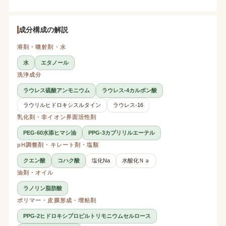
成分構成の解説
溶剤・噴射剤・水
水
エタノール
洗浄成分
ラウレス硫酸アンモニウム
ラウレス-4カルボン酸
ラウリルヒドロキシスルタイン
ラウレス-16
乳化剤・非イオン界面活性剤
PEG-60水添ヒマシ油
PPG-3カプリリルエーテル
pH調整剤・キレート剤・塩類
クエン酸
コハク酸
塩化Na
水酸化Ｎａ
油剤・オイル
ラノリン脂肪酸
ポリマー・皮膜形成・増粘剤
PPG-2ヒドロキシプロピルトリモニウムセルロース