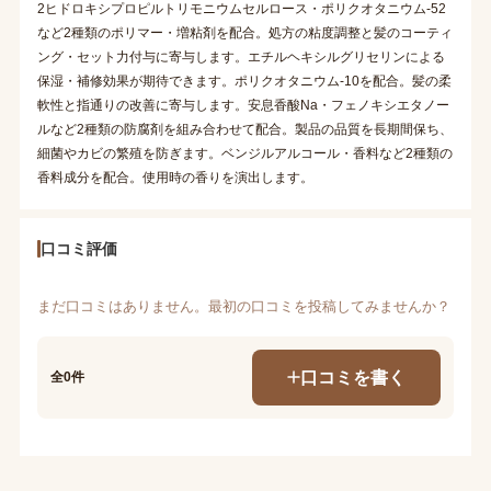
2ヒドロキシプロピルトリモニウムセルロース・ポリクオタニウム-52
など2種類のポリマー・増粘剤を配合。処方の粘度調整と髪のコーティ
ング・セット力付与に寄与します。エチルヘキシルグリセリンによる
保湿・補修効果が期待できます。ポリクオタニウム-10を配合。髪の柔
軟性と指通りの改善に寄与します。安息香酸Na・フェノキシエタノー
ルなど2種類の防腐剤を組み合わせて配合。製品の品質を長期間保ち、
細菌やカビの繁殖を防ぎます。ベンジルアルコール・香料など2種類の
香料成分を配合。使用時の香りを演出します。
口コミ評価
まだ口コミはありません。最初の口コミを投稿してみませんか？
口コミを書く
全0件