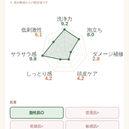
※ 成分構成からの推定値です
洗浄力
9.2
低刺激性
泡立ち
6.1
8.0
サラサラ感
ダメージ補修
9.8
2.8
しっとり感
頭皮ケア
4.2
4.2
肌質
脂性肌◎
普通肌×
乾燥肌×
敏感肌×