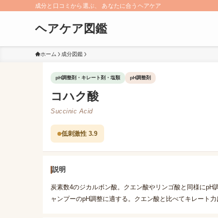
成分と口コミから選ぶ、 あなたに合うヘアケア
ヘアケア図鑑
ホーム
成分図鑑
pH調整剤・キレート剤・塩類
pH調整剤
コハク酸
Succinic Acid
低刺激性 3.9
説明
炭素数4のジカルボン酸。クエン酸やリンゴ酸と同様にpH
ャンプーのpH調整に適する。クエン酸と比べてキレート力