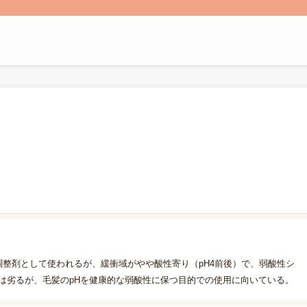
調整剤として使われるが、緩衝域がやや酸性寄り（pH4前後）で、弱酸性シ
は劣るが、毛髪のpHを健康的な弱酸性に保つ目的での使用に向いている。