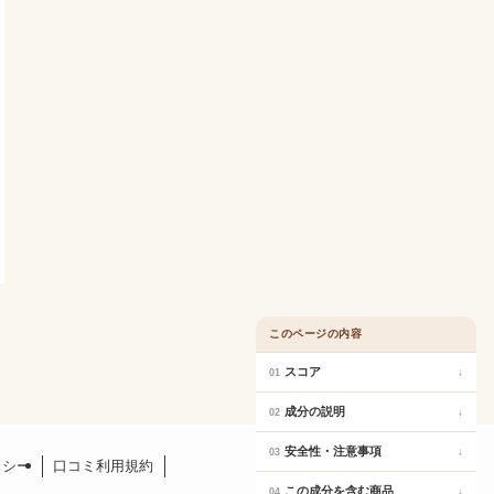
このページの内容
スコア
↓
01
成分の説明
↓
02
安全性・注意事項
↓
03
リシー
口コミ利用規約
この成分を含む商品
↓
04