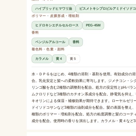
ハイブリッドヒマワリ油
ビスメトキシプロピルアミドイソドコ
ポリマー・皮膜形成・増粘剤
ヒドロキシエチルセルロース
PEG-45M
香料
ベンジルアルコール
香料
着色料・色素・顔料
カラメル
黄４
黄５
水・ＤＰＧをはじめ、4種類の溶剤・基剤を使用。有効成分の
合。乳化安定と髪への柔軟効果に寄与します。ジメチコン・シ
リンゴ酸を含む2種類の調整剤を配合。処方の安定性とpHバラ
ムクロリドなど3種類のカチオン系成分を配合。静電気を抑え
キオリンによる保湿・補修効果が期待できます。ローヤルゼリ
ドイソドコサンなど3種類の油剤成分を配合。髪の表面を整え、な
種類のポリマー・増粘剤を配合。処方の粘度調整と髪のコーテ
成分を配合。使用時の香りを演出します。カラメル・黄４など