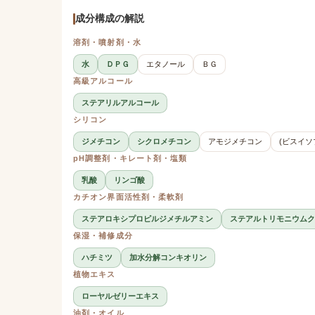
成分構成の解説
溶剤・噴射剤・水
水
ＤＰＧ
エタノール
ＢＧ
高級アルコール
ステアリルアルコール
シリコン
ジメチコン
シクロメチコン
アモジメチコン
(ビスイソ
pH調整剤・キレート剤・塩類
乳酸
リンゴ酸
カチオン界面活性剤・柔軟剤
ステアロキシプロピルジメチルアミン
ステアルトリモニウムク
保湿・補修成分
ハチミツ
加水分解コンキオリン
植物エキス
ローヤルゼリーエキス
油剤・オイル