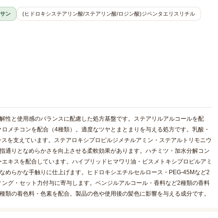
サン
(ヒドロキシステアリン酸/ステアリン酸/ロジン酸)ジペンタエリスリチル
溶解性と使用感のバランスに配慮した処方基盤です。ステアリルアルコールを配
クロメチコンを配合（4種類）。適度なツヤとまとまりを与える処方です。乳酸・
ンスを支えています。ステアロキシプロピルジメチルアミン・ステアルトリモニウ
、指通りとなめらかさを向上させる柔軟効果があります。ハチミツ・加水分解コン
ーエキスを配合しています。ハイブリッドヒマワリ油・ビスメトキシプロピルアミ
めらかな手触りに仕上げます。ヒドロキシエチルセルロース・PEG-45Mなど2
ィング・セット力付与に寄与します。ベンジルアルコール・香料など2種類の香料
3種類の着色料・色素を配合。製品の色や使用後の髪色に影響を与える成分です。