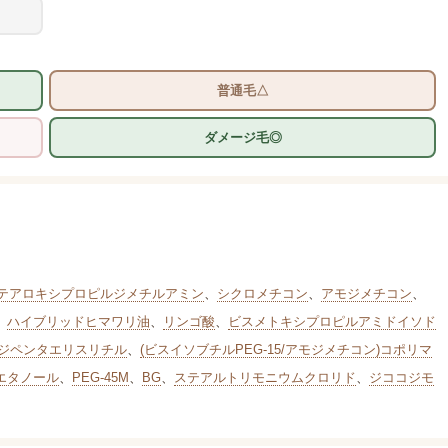
普通毛△
ダメージ毛◎
テアロキシプロピルジメチルアミン
、
シクロメチコン
、
アモジメチコン
、
、
ハイブリッドヒマワリ油
、
リンゴ酸
、
ビスメトキシプロピルアミドイソド
)ジペンタエリスリチル
、
(ビスイソブチルPEG-15/アモジメチコン)コポリマ
エタノール
、
PEG-45M
、
BG
、
ステアルトリモニウムクロリド
、
ジココジモ