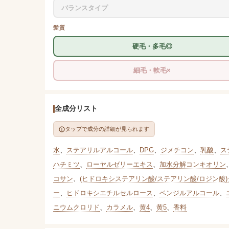
バランスタイプ
髪質
硬毛・多毛◎
細毛・軟毛×
全成分リスト
タップで成分の詳細が見られます
水
、
ステアリルアルコール
、
DPG
、
ジメチコン
、
乳酸
、
ス
ハチミツ
、
ローヤルゼリーエキス
、
加水分解コンキオリン
コサン
、
(ヒドロキシステアリン酸/ステアリン酸/ロジン酸
ー
、
ヒドロキシエチルセルロース
、
ベンジルアルコール
、
ニウムクロリド
、
カラメル
、
黄4
、
黄5
、
香料