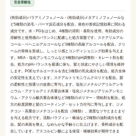
安息香酸塩
(有効成分)パラアミノフェノール・(有効成分)メタアミノフェノールな
ど5種類の染毛・パーマ反応成分を配合。発色や形状記憶効果に関わる
成分です。水・PGをはじめ、4種類の溶剤・基剤を使用。有効成分の
溶解性と使用感のバランスに配慮した処方基盤です。ステアリルアル
コール・ベヘニルアルコールなど3種類の高級アルコールを配合。クリ
ームの骨格を形成し、しっとり感とコンディショニング効果を与えま
す。MEA・塩化アンモニウムなど4種類のpH調整剤・キレート剤を配
合。処方のpHバランスを最適に保ち、髪と頭皮にやさしい環境を維持
します。POEセチルエーテルを含む1種類の乳化成分を配合。処方全体
の安定性を支えています。ステアルトリモニウムクロリドを配合。髪
の柔軟性と指通りの改善に寄与します。塩化ジメチルジアリルアンモ
ニウム・アクリルアミド共重合体液・塩化ジメチルジアリルアンモニ
ウム・アクリル酸共重合体液など3種類のポリマー・増粘剤を配合。処
方の粘度調整と髪のコーティング・セット力付与に寄与します。ジメ
チコン・高重合ジメチコン-1を配合（3種類）。適度なツヤとまとまり
を与える処方です。流動パラフィン・椿油など2種類の油剤成分を配
合。髪の表面を整え、なめらかな手触りに仕上げます。香料成分を配
合しています。アスコルビン酸による保湿・補修効果が期待できま