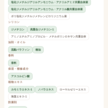
塩化ジメチルジアリルアンモニウム・アクリルアミド共重合体液
塩化ジメチルジアリルアンモニウム・アクリル酸共重合体液
ポリ塩化ジメチルジメチレンピロリジニウム液
シリコン
ジメチコン
高重合ジメチコン-1
アミノエチルアミノプロピル・ メチルポリシロキサン共重合体
油剤・オイル
流動パラフィン
椿油
香料
香料
保湿・補修成分
アスコルビン酸
植物エキス
カモミラエキス-1
ノバラエキス
ローヤルゼリーエキス
海藻エキス-1
防腐剤