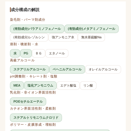
成分構成の解説
染毛剤・パーマ剤成分
(有効成分)パラアミノフェノール
(有効成分)メタアミノフェノール
(有効成分)レゾルシン
強アンモニア水
無水亜硫酸Na
溶剤・噴射剤・水
水
PG
ＢＧ
エタノール
高級アルコール
ステアリルアルコール
ベヘニルアルコール
オレイルアルコール
pH調整剤・キレート剤・塩類
MEA
塩化アンモニウム
エデト酸塩
リン酸
乳化剤・非イオン界面活性剤
POEセチルエーテル
カチオン界面活性剤・柔軟剤
ステアルトリモニウムクロリド
ポリマー・皮膜形成・増粘剤