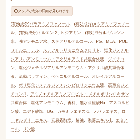
タップで成分の詳細が見られます
(有効成分)パラアミノフェノール
、
(有効成分)メタアミノフェノー
ル
、
(有効成分)トルエン-2
、
5-ジアミン
、
(有効成分)レゾルシン
、
水
、
強アンモニア水
、
ステアリルアルコール
、
PG
、
MEA
、
POE
セチルエーテル
、
ステアルトリモニウムクロリド
、
塩化ジメチル
ジアリルアンモニウム・アクリルアミド共重合体液
、
ジメチコ
ン
、
塩化ジメチルジアリルアンモニウム・アクリル酸共重合体
液
、
流動パラフィン
、
ベヘニルアルコール
、
オレイルアルコー
ル
、
ポリ塩化ジメチルジメチレンピロリジニウム液
、
高重合ジメ
チコン-1
、
アミノエチルアミノプロピル・ メチルポリシロキサン
共重合体
、
塩化アンモニウム
、
香料
、
無水亜硫酸Na
、
アスコルビ
ン酸
、
エデト酸塩
、
BG
、
カモミラエキス-1
、
ノバラエキス
、
ロ
ーヤルゼリーエキス
、
安息香酸塩
、
椿油
、
海藻エキス-1
、
エタノ
ール
、
リン酸