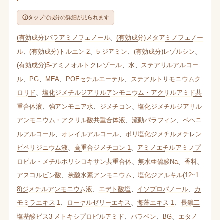
タップで成分の詳細が見られます
(有効成分)パラアミノフェノール
、
(有効成分)メタアミノフェノー
ル
、
(有効成分)トルエン-2
、
5-ジアミン
、
(有効成分)レゾルシン
、
(有効成分)5-アミノオルトクレゾール
、
水
、
ステアリルアルコー
ル
、
PG
、
MEA
、
POEセチルエーテル
、
ステアルトリモニウムク
ロリド
、
塩化ジメチルジアリルアンモニウム・アクリルアミド共
重合体液
、
強アンモニア水
、
ジメチコン
、
塩化ジメチルジアリル
アンモニウム・アクリル酸共重合体液
、
流動パラフィン
、
ベヘニ
ルアルコール
、
オレイルアルコール
、
ポリ塩化ジメチルメチレン
ピペリジニウム液
、
高重合ジメチコン-1
、
アミノエチルアミノプ
ロピル・メチルポリシロキサン共重合体
、
無水亜硫酸Na
、
香料
、
アスコルビン酸
、
炭酸水素アンモニウム
、
塩化ジアルキル(12~1
8)ジメチルアンモニウム液
、
エデト酸塩
、
イソプロパノール
、
カ
モミラエキス-1
、
ローヤルゼリーエキス
、
海藻エキス-1
、
長鎖二
塩基酸ビス3-メトキシプロピルアミド
、
パラベン
、
BG
、
エタノ