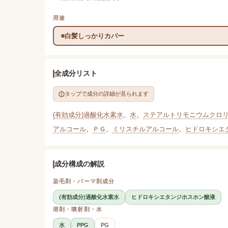
用途
白髪しっかりカバー
全成分リスト
タップで成分の詳細が見られます
(有効成分)過酸化水素水
、
水
、
ステアルトリモニウムクロ
アルコール
、
ＰＧ
、
ミリスチルアルコール
、
ヒドロキシエ
成分構成の解説
染毛剤・パーマ剤成分
(有効成分)過酸化水素水
ヒドロキシエタンジホスホン酸液
溶剤・噴射剤・水
水
PPG
PG