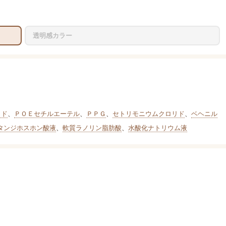
透明感カラー
リド
、
ＰＯＥセチルエーテル
、
ＰＰＧ
、
セトリモニウムクロリド
、
ベヘニル
タンジホスホン酸液
、
軟質ラノリン脂肪酸
、
水酸化ナトリウム液