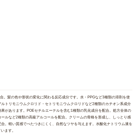
配合。髪の色や形状の変化に関わる反応成分です。水・PPGなど3種類の溶剤を使
アルトリモニウムクロリド・セトリモニウムクロリドなど2種類のカチオン系成分
果があります。POEセチルエーテルを含む1種類の乳化成分を配合。処方全体の
コールなど2種類の高級アルコールを配合。クリームの骨格を形成し、しっとり感
配合。軽い質感でべたつきにくく、自然なツヤを与えます。水酸化ナトリウム液を
ています。