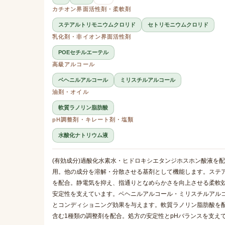
カチオン界面活性剤・柔軟剤
ステアルトリモニウムクロリド
セトリモニウムクロリド
乳化剤・非イオン界面活性剤
POEセチルエーテル
高級アルコール
ベヘニルアルコール
ミリスチルアルコール
油剤・オイル
軟質ラノリン脂肪酸
pH調整剤・キレート剤・塩類
水酸化ナトリウム液
(有効成分)過酸化水素水・ヒドロキシエタンジホスホン酸液を
用。他の成分を溶解・分散させる基剤として機能します。ステ
を配合。静電気を抑え、指通りとなめらかさを向上させる柔軟効
安定性を支えています。ベヘニルアルコール・ミリスチルアル
とコンディショニング効果を与えます。軟質ラノリン脂肪酸を
含む1種類の調整剤を配合。処方の安定性とpHバランスを支え