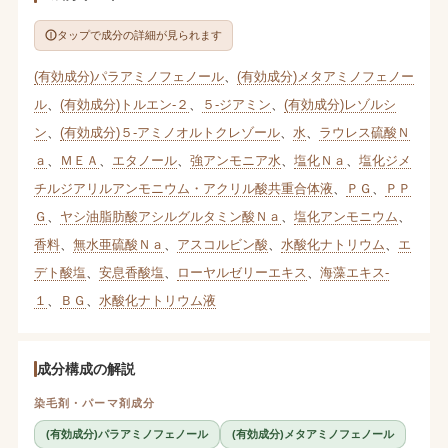
タップで成分の詳細が見られます
(有効成分)パラアミノフェノール
、
(有効成分)メタアミノフェノー
ル
、
(有効成分)トルエン-２
、
５-ジアミン
、
(有効成分)レゾルシ
ン
、
(有効成分)５-アミノオルトクレゾール
、
水
、
ラウレス硫酸Ｎ
ａ
、
ＭＥＡ
、
エタノール
、
強アンモニア水
、
塩化Ｎａ
、
塩化ジメ
チルジアリルアンモニウム・アクリル酸共重合体液
、
ＰＧ
、
ＰＰ
Ｇ
、
ヤシ油脂肪酸アシルグルタミン酸Ｎａ
、
塩化アンモニウム
、
香料
、
無水亜硫酸Ｎａ
、
アスコルビン酸
、
水酸化ナトリウム
、
エ
デト酸塩
、
安息香酸塩
、
ローヤルゼリーエキス
、
海藻エキス-
１
、
ＢＧ
、
水酸化ナトリウム液
成分構成の解説
染毛剤・パーマ剤成分
(有効成分)パラアミノフェノール
(有効成分)メタアミノフェノール