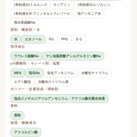
(有効成分)トルエン-2
5-ジアミン
(有効成分)レゾルシン
(有効成分)5-アミノオルトクレゾール
強アンモニア水
無水亜硫酸Na
溶剤・噴射剤・水
水
エタノール
PG
PPG
ＢＧ
洗浄成分
ラウレス硫酸Na
ヤシ油脂肪酸アシルグルタミン酸Na
pH調整剤・キレート剤・塩類
MEA
塩化Na
塩化アンモニウム
水酸化ナトリウム
エデト酸塩
水酸化ナトリウム液
ポリマー・皮膜形成・増粘剤
塩化ジメチルジアリルアンモニウム・アクリル酸共重合体液
香料
香料
保湿・補修成分
アスコルビン酸