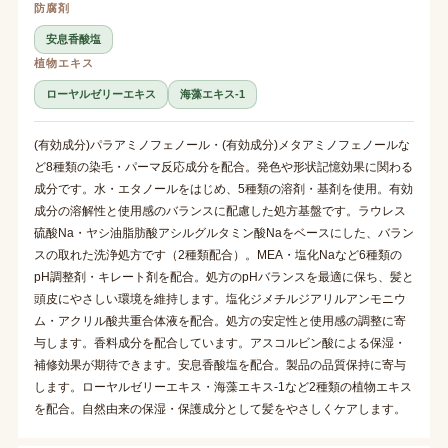
防腐剤
安息香酸塩
植物エキス
ローヤルゼリーエキス
海藻エキス-1
(有効成分)パラアミノフェノール・(有効成分)メタアミノフェノールな
ど8種類の染毛・パーマ反応成分を配合。発色や形状記憶効果に関わる
成分です。水・エタノールをはじめ、5種類の溶剤・基剤を使用。有効
成分の溶解性と使用感のバランスに配慮した処方基盤です。ラウレス
硫酸Na・ヤシ油脂肪酸アシルグルタミン酸Naをベースにした、バラン
スの取れた洗浄処方です（2種類配合）。MEA・塩化Naなど6種類の
pH調整剤・キレート剤を配合。処方のpHバランスを最適に保ち、髪と
頭皮にやさしい環境を維持します。塩化ジメチルジアリルアンモニウ
ム・アクリル酸共重合体液を配合。処方の安定性と使用感の調整に寄
与します。香料成分を配合しています。アスコルビン酸による保湿・
補修効果が期待できます。安息香酸塩を配合。製品の品質保持に寄与
します。ローヤルゼリーエキス・海藻エキス-1など2種類の植物エキス
を配合。自然由来の保湿・保護成分として髪をやさしくケアします。