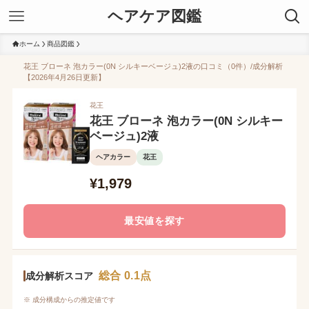
ヘアケア図鑑
ホーム
商品図鑑
花王 ブローネ 泡カラー(0N シルキーベージュ)2液の口コミ（0件）/成分解析
【2026年4月26日更新】
花王
花王 ブローネ 泡カラー(0N シルキー
ベージュ)2液
ヘアカラー
花王
¥1,979
最安値を探す
総合 0.1点
成分解析スコア
※ 成分構成からの推定値です