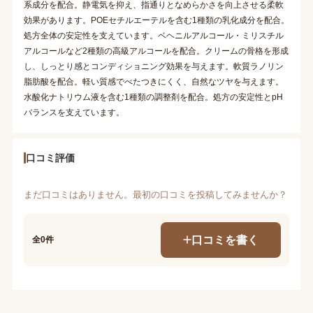
系成分を配合。静電気を抑え、指通りとなめらかさを向上させる柔軟
効果があります。POEセチルエーテルを含む1種類の乳化成分を配合。
処方全体の安定性を支えています。ベヘニルアルコール・ミリスチル
アルコールなど2種類の高級アルコールを配合。クリームの骨格を形成
し、しっとり感とコンディショニング効果を与えます。軟質ラノリン
脂肪酸を配合。軽い質感でべたつきにくく、自然なツヤを与えます。
水酸化ナトリウム液を含む1種類の調整剤を配合。処方の安定性とpH
バランスを支えています。
口コミ評価
まだ口コミはありません。最初の口コミを投稿してみませんか？
口コミを書く
全0件