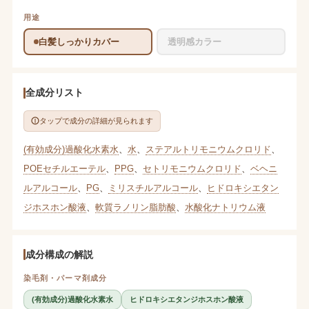
用途
白髪しっかりカバー
透明感カラー
全成分リスト
タップで成分の詳細が見られます
(有効成分)過酸化水素水
、
水
、
ステアルトリモニウムクロリド
、
POEセチルエーテル
、
PPG
、
セトリモニウムクロリド
、
ベヘニ
ルアルコール
、
PG
、
ミリスチルアルコール
、
ヒドロキシエタン
ジホスホン酸液
、
軟質ラノリン脂肪酸
、
水酸化ナトリウム液
成分構成の解説
染毛剤・パーマ剤成分
(有効成分)過酸化水素水
ヒドロキシエタンジホスホン酸液