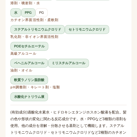
溶剤・噴射剤・水
水
PPG
PG
カチオン界面活性剤・柔軟剤
ステアルトリモニウムクロリド
セトリモニウムクロリド
乳化剤・非イオン界面活性剤
POEセチルエーテル
高級アルコール
ベヘニルアルコール
ミリスチルアルコール
油剤・オイル
軟質ラノリン脂肪酸
pH調整剤・キレート剤・塩類
水酸化ナトリウム液
(有効成分)過酸化水素水・ヒドロキシエタンジホスホン酸液を配合。髪
の色や形状の変化に関わる反応成分です。水・PPGなど3種類の溶剤を
使用。他の成分を溶解・分散させる基剤として機能します。ステアル
トリモニウムクロリド・セトリモニウムクロリドなど2種類のカチオン