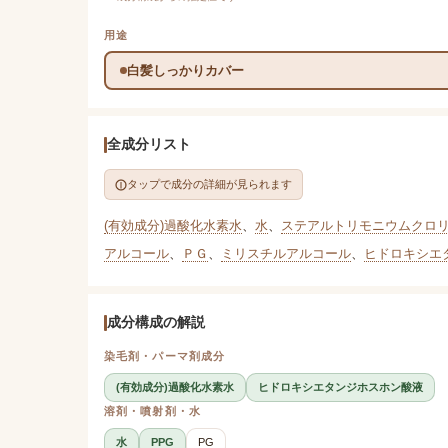
用途
白髪しっかりカバー
全成分リスト
タップで成分の詳細が見られます
(有効成分)過酸化水素水
、
水
、
ステアルトリモニウムクロ
アルコール
、
ＰＧ
、
ミリスチルアルコール
、
ヒドロキシエ
成分構成の解説
染毛剤・パーマ剤成分
(有効成分)過酸化水素水
ヒドロキシエタンジホスホン酸液
溶剤・噴射剤・水
水
PPG
PG