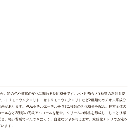
配合。髪の色や形状の変化に関わる反応成分です。水・PPGなど3種類の溶剤を使
アルトリモニウムクロリド・セトリモニウムクロリドなど2種類のカチオン系成分
果があります。POEセチルエーテルを含む1種類の乳化成分を配合。処方全体の
コールなど2種類の高級アルコールを配合。クリームの骨格を形成し、しっとり感
配合。軽い質感でべたつきにくく、自然なツヤを与えます。水酸化ナトリウム液を
ています。