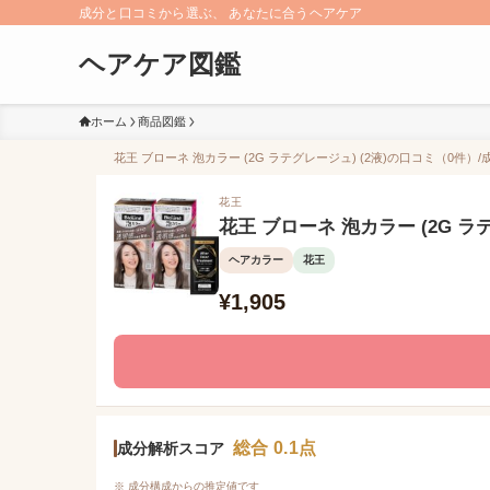
成分と口コミから選ぶ、 あなたに合うヘアケア
ヘアケア図鑑
ホーム
商品図鑑
花王 ブローネ 泡カラー (2G ラテグレージュ) (2液)の口コミ（0件）/
花王
花王 ブローネ 泡カラー (2G ラテ
ヘアカラー
花王
¥1,905
総合 0.1点
成分解析スコア
※ 成分構成からの推定値です