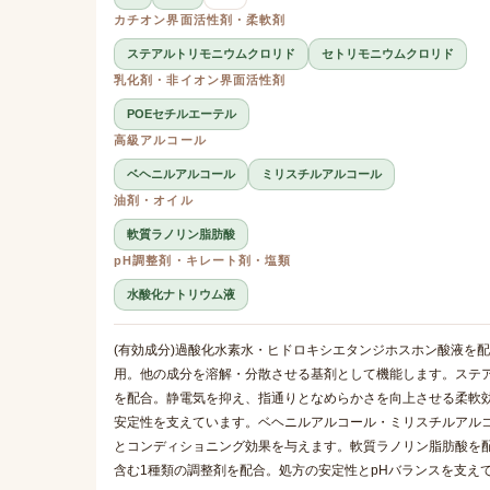
カチオン界面活性剤・柔軟剤
ステアルトリモニウムクロリド
セトリモニウムクロリド
乳化剤・非イオン界面活性剤
POEセチルエーテル
高級アルコール
ベヘニルアルコール
ミリスチルアルコール
油剤・オイル
軟質ラノリン脂肪酸
pH調整剤・キレート剤・塩類
水酸化ナトリウム液
(有効成分)過酸化水素水・ヒドロキシエタンジホスホン酸液を
用。他の成分を溶解・分散させる基剤として機能します。ステ
を配合。静電気を抑え、指通りとなめらかさを向上させる柔軟効
安定性を支えています。ベヘニルアルコール・ミリスチルアル
とコンディショニング効果を与えます。軟質ラノリン脂肪酸を
含む1種類の調整剤を配合。処方の安定性とpHバランスを支え