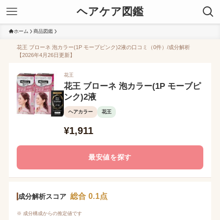
ヘアケア図鑑
ホーム
商品図鑑
花王 ブローネ 泡カラー(1P モーブピンク)2液の口コミ（0件）/成分解析
【2026年4月26日更新】
花王
花王 ブローネ 泡カラー(1P モーブピ
ンク)2液
ヘアカラー
花王
¥1,911
最安値を探す
総合 0.1点
成分解析スコア
※ 成分構成からの推定値です