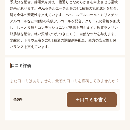
系成分を配合。静電気を抑え、指通りとなめらかさを向上させる柔軟
効果があります。POEセチルエーテルを含む1種類の乳化成分を配合。
処方全体の安定性を支えています。ベヘニルアルコール・ミリスチル
アルコールなど2種類の高級アルコールを配合。クリームの骨格を形成
し、しっとり感とコンディショニング効果を与えます。軟質ラノリン
脂肪酸を配合。軽い質感でべたつきにくく、自然なツヤを与えます。
水酸化ナトリウム液を含む1種類の調整剤を配合。処方の安定性とpH
バランスを支えています。
口コミ評価
まだ口コミはありません。最初の口コミを投稿してみませんか？
口コミを書く
全0件