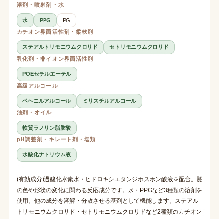
溶剤・噴射剤・水
水
PPG
PG
カチオン界面活性剤・柔軟剤
ステアルトリモニウムクロリド
セトリモニウムクロリド
乳化剤・非イオン界面活性剤
POEセチルエーテル
高級アルコール
ベヘニルアルコール
ミリスチルアルコール
油剤・オイル
軟質ラノリン脂肪酸
pH調整剤・キレート剤・塩類
水酸化ナトリウム液
(有効成分)過酸化水素水・ヒドロキシエタンジホスホン酸液を配合。髪
の色や形状の変化に関わる反応成分です。水・PPGなど3種類の溶剤を
使用。他の成分を溶解・分散させる基剤として機能します。ステアル
トリモニウムクロリド・セトリモニウムクロリドなど2種類のカチオン