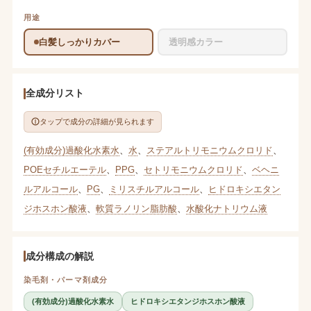
用途
白髪しっかりカバー
透明感カラー
全成分リスト
タップで成分の詳細が見られます
(有効成分)過酸化水素水
、
水
、
ステアルトリモニウムクロリド
、
POEセチルエーテル
、
PPG
、
セトリモニウムクロリド
、
ベヘニ
ルアルコール
、
PG
、
ミリスチルアルコール
、
ヒドロキシエタン
ジホスホン酸液
、
軟質ラノリン脂肪酸
、
水酸化ナトリウム液
成分構成の解説
染毛剤・パーマ剤成分
(有効成分)過酸化水素水
ヒドロキシエタンジホスホン酸液