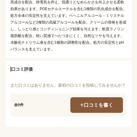
系成分を配合。静電気を抑え、指通りとなめらかさを向上させる柔軟
効果があります。POEセチルエーテルを含む1種類の乳化成分を配合。
処方全体の安定性を支えています。ベヘニルアルコール・ミリスチル
アルコールなど2種類の高級アルコールを配合。クリームの骨格を形成
し、しっとり感とコンディショニング効果を与えます。軟質ラノリン
脂肪酸を配合。軽い質感でべたつきにくく、自然なツヤを与えます。
水酸化ナトリウム液を含む1種類の調整剤を配合。処方の安定性とpH
バランスを支えています。
口コミ評価
まだ口コミはありません。最初の口コミを投稿してみませんか？
口コミを書く
全0件