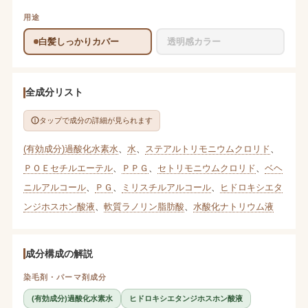
用途
白髪しっかりカバー
透明感カラー
全成分リスト
タップで成分の詳細が見られます
(有効成分)過酸化水素水
、
水
、
ステアルトリモニウムクロリド
、
ＰＯＥセチルエーテル
、
ＰＰＧ
、
セトリモニウムクロリド
、
ベヘ
ニルアルコール
、
ＰＧ
、
ミリスチルアルコール
、
ヒドロキシエタ
ンジホスホン酸液
、
軟質ラノリン脂肪酸
、
水酸化ナトリウム液
成分構成の解説
染毛剤・パーマ剤成分
(有効成分)過酸化水素水
ヒドロキシエタンジホスホン酸液