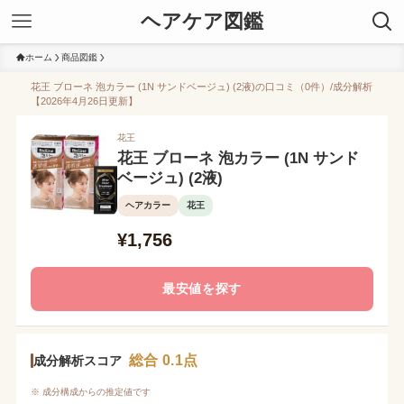
ヘアケア図鑑
ホーム
商品図鑑
花王 ブローネ 泡カラー (1N サンドベージュ) (2液)の口コミ（0件）/成分解析
【2026年4月26日更新】
花王
花王 ブローネ 泡カラー (1N サンド
ベージュ) (2液)
ヘアカラー
花王
¥1,756
最安値を探す
総合 0.1点
成分解析スコア
※ 成分構成からの推定値です