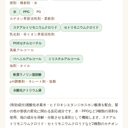
溶剤・噴射剤・水
水
PPG
PG
カチオン界面活性剤・柔軟剤
ステアルトリモニウムクロリド
セトリモニウムクロリド
乳化剤・非イオン界面活性剤
POEセチルエーテル
高級アルコール
ベヘニルアルコール
ミリスチルアルコール
油剤・オイル
軟質ラノリン脂肪酸
pH調整剤・キレート剤・塩類
水酸化ナトリウム液
(有効成分)過酸化水素水・ヒドロキシエタンジホスホン酸液を配合。髪
の色や形状の変化に関わる反応成分です。水・PPGなど3種類の溶剤を
使用。他の成分を溶解・分散させる基剤として機能します。ステアル
トリモニウムクロリド・セトリモニウムクロリドなど2種類のカチオン