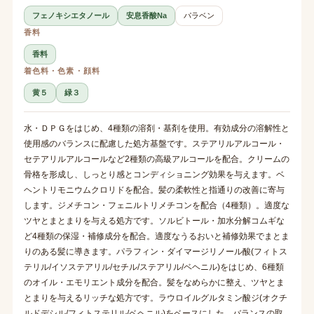
フェノキシエタノール
安息香酸Na
パラベン
香料
香料
着色料・色素・顔料
黄５
緑３
水・ＤＰＧをはじめ、4種類の溶剤・基剤を使用。有効成分の溶解性と
使用感のバランスに配慮した処方基盤です。ステアリルアルコール・
セテアリルアルコールなど2種類の高級アルコールを配合。クリームの
骨格を形成し、しっとり感とコンディショニング効果を与えます。ベ
ヘントリモニウムクロリドを配合。髪の柔軟性と指通りの改善に寄与
します。ジメチコン・フェニルトリメチコンを配合（4種類）。適度な
ツヤとまとまりを与える処方です。ソルビトール・加水分解コムギな
ど4種類の保湿・補修成分を配合。適度なうるおいと補修効果でまとま
りのある髪に導きます。パラフィン・ダイマージリノール酸(フィトス
テリル/イソステアリル/セチル/ステアリル/ベヘニル)をはじめ、6種類
のオイル・エモリエント成分を配合。髪をなめらかに整え、ツヤとま
とまりを与えるリッチな処方です。ラウロイルグルタミン酸ジ(オクチ
ルドデシル/フィトステリル/ベヘニル)をベースにした、バランスの取