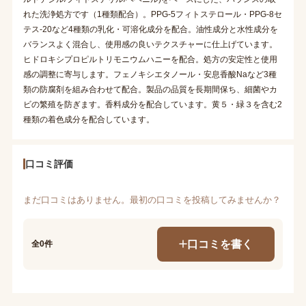
れた洗浄処方です（1種類配合）。PPG-5フィトステロール・PPG-8セ
テス-20など4種類の乳化・可溶化成分を配合。油性成分と水性成分を
バランスよく混合し、使用感の良いテクスチャーに仕上げています。
ヒドロキシプロピルトリモニウムハニーを配合。処方の安定性と使用
感の調整に寄与します。フェノキシエタノール・安息香酸Naなど3種
類の防腐剤を組み合わせて配合。製品の品質を長期間保ち、細菌やカ
ビの繁殖を防ぎます。香料成分を配合しています。黄５・緑３を含む2
種類の着色成分を配合しています。
口コミ評価
まだ口コミはありません。最初の口コミを投稿してみませんか？
口コミを書く
全0件