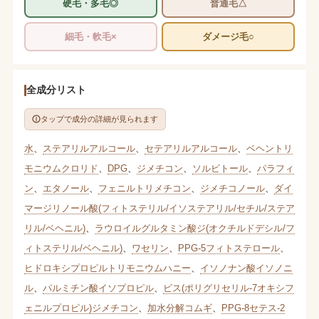
硬毛・多毛◎
普通毛△
細毛・軟毛×
ダメージ毛○
全成分リスト
タップで成分の詳細が見られます
水
、
ステアリルアルコール
、
セテアリルアルコール
、
ベヘントリ
モニウムクロリド
、
DPG
、
ジメチコン
、
ソルビトール
、
パラフィ
ン
、
エタノール
、
フェニルトリメチコン
、
ジメチコノール
、
ダイ
マージリノール酸(フィトステリル/イソステアリル/セチル/ステア
リル/ベヘニル)
、
ラウロイルグルタミン酸ジ(オクチルドデシル/フ
ィトステリル/ベヘニル)
、
ワセリン
、
PPG-5フィトステロール
、
ヒドロキシプロピルトリモニウムハニー
、
イソノナン酸イソノニ
ル
、
パルミチン酸イソプロピル
、
ビス(ポリグリセリル-7オキシフ
ェニルプロピル)ジメチコン
、
加水分解コムギ
、
PPG-8セテス-2