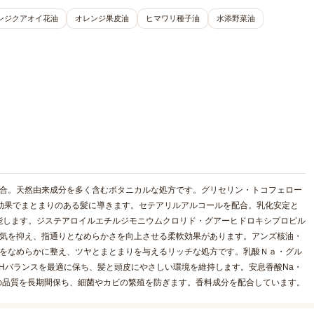
ンジクアオイ花油
オレンジ果皮油
ヒマワリ種子油
水添野菜油
配合。天然由来成分を多く含むボタニカルな処方です。グリセリン・トコフェロー
効果でまとまりのある髪に導きます。セテアリルアルコールを配合。乳化安定と
能します。ジステアロイルエチルジモニウムクロリド・グアーヒドロキシプロピル
電気を抑え、指通りとなめらかさを向上させる柔軟効果があります。アンズ核油・
髪をなめらかに整え、ツヤとまとまりを与えるリッチな処方です。乳酸Ｎａ・グル
pHバランスを最適に保ち、髪と頭皮にやさしい環境を維持します。安息香酸Na・
の品質を長期間保ち、細菌やカビの繁殖を防ぎます。香料成分を配合しています。