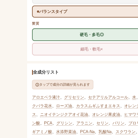
バランスタイプ
髪質
硬毛・多毛◎
細毛・軟毛×
全成分リスト
タップで成分の詳細が見られます
アロエベラ液汁
、
グリセリン
、
セテアリルアルコール
、
水
クバラ花水
、
ローズ油
、
カラスムギふすまエキス
、
オレン
ス
、
ニオイテンジクアオイ花油
、
オレンジ果皮油
、
ヒマワ
ン酸
、
PCA
、
グリシン
、
アラニン
、
セリン
、
バリン
、
プロ
ギアミノ酸
、
水添野菜油
、
PCA-Na
、
乳酸Na
、
スクワラン