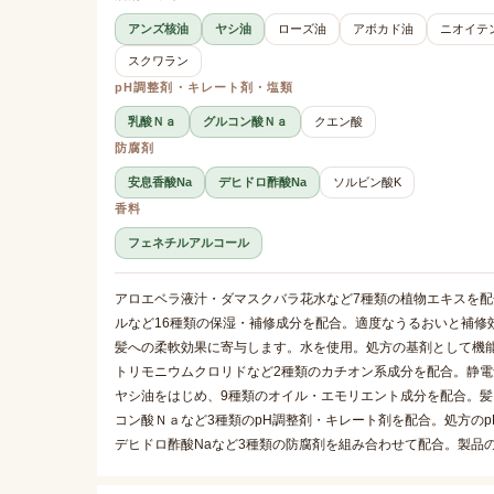
アンズ核油
ヤシ油
ローズ油
アボカド油
ニオイテ
スクワラン
pH調整剤・キレート剤・塩類
乳酸Ｎａ
グルコン酸Ｎａ
クエン酸
防腐剤
安息香酸Na
デヒドロ酢酸Na
ソルビン酸K
香料
フェネチルアルコール
アロエベラ液汁・ダマスクバラ花水など7種類の植物エキスを
ルなど16種類の保湿・補修成分を配合。適度なうるおいと補修
髪への柔軟効果に寄与します。水を使用。処方の基剤として機
トリモニウムクロリドなど2種類のカチオン系成分を配合。静
ヤシ油をはじめ、9種類のオイル・エモリエント成分を配合。
コン酸Ｎａなど3種類のpH調整剤・キレート剤を配合。処方の
デヒドロ酢酸Naなど3種類の防腐剤を組み合わせて配合。製品