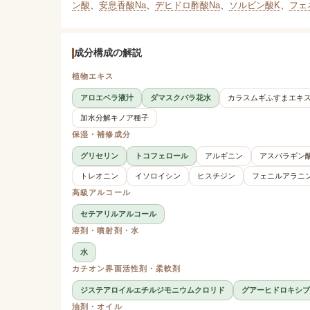
ン酸
、
安息香酸Na
、
デヒドロ酢酸Na
、
ソルビン酸K
、
フェ
成分構成の解説
植物エキス
アロエベラ液汁
ダマスクバラ花水
カラスムギふすまエキ
加水分解キノア種子
保湿・補修成分
グリセリン
トコフェロール
アルギニン
アスパラギン
トレオニン
イソロイシン
ヒスチジン
フェニルアラニ
高級アルコール
セテアリルアルコール
溶剤・噴射剤・水
水
カチオン界面活性剤・柔軟剤
ジステアロイルエチルジモニウムクロリド
グアーヒドロキシプ
油剤・オイル