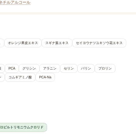
ネチルアルコール
ス
オレンジ果皮エキス
スギナ葉エキス
セイヨウナツユキソウ花エキス
酸
PCA
グリシン
アラニン
セリン
バリン
プロリン
ン
コムギアミノ酸
PCA-Na
ロピルトリモニウムクロリド