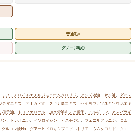
普通毛○
ダメージ毛◎
、
ジステアロイルエチルジモニウムクロリド
、
アンズ核油
、
ヤシ油
、
ダマス
ジ果皮エキス
、
アボカド油
、
スギナ葉エキス
、
セイヨウナツユキソウ花エキ
リ種子油
、
トコフェロール
、
加水分解キノア種子
、
アルギニン
、
アスパラギ
リン
、
トレオニン
、
イソロイシン
、
ヒスチジン
、
フェニルアラニン
、
コム
、
グルコン酸Na
、
グアーヒドロキシプロピルトリモニウムクロリド
、
クエ