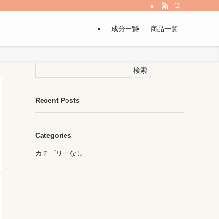
成分一覧
商品一覧
検索
Recent Posts
Categories
カテゴリーなし