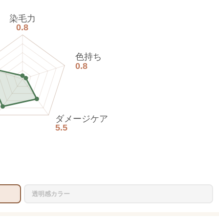
染毛力
0.8
色持ち
0.8
ダメージケア
5.5
透明感カラー