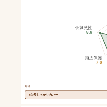
低刺激性
8.6
頭皮保護
7.6
用途
白髪しっかりカバー