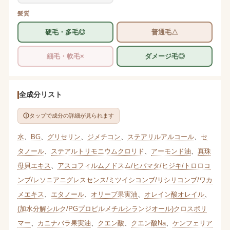
髪質
硬毛・多毛◎
普通毛△
細毛・軟毛×
ダメージ毛◎
全成分リスト
タップで成分の詳細が見られます
水
、
BG
、
グリセリン
、
ジメチコン
、
ステアリルアルコール
、
セ
タノール
、
ステアルトリモニウムクロリド
、
アーモンド油
、
真珠
母貝エキス
、
アスコフィルムノドスム/ヒバマタ/ヒジキ/トロロコ
ンブ/レソニアニグレスセンス/ミツイシコンブ/リシリコンブ/ワカ
メエキス
、
エタノール
、
オリーブ果実油
、
オレイン酸オレイル
、
(加水分解シルク/PGプロピルメチルシランジオール)クロスポリ
マー
、
カニナバラ果実油
、
クエン酸
、
クエン酸Na
、
ケンフェリア