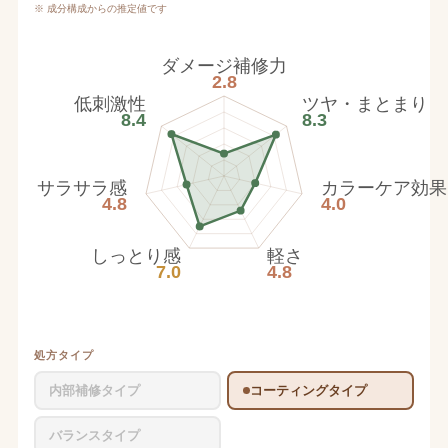
※ 成分構成からの推定値です
ダメージ補修力
2.8
低刺激性
ツヤ・まとまり
8.4
8.3
サラサラ感
カラーケア効果
4.8
4.0
しっとり感
軽さ
7.0
4.8
処方タイプ
内部補修タイプ
コーティングタイプ
バランスタイプ