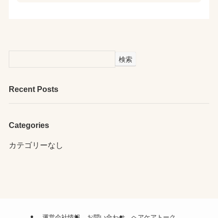
検索
Recent Posts
Categories
カテゴリーなし
運営会社情報
お問い合わせ
ヘアケアトーク