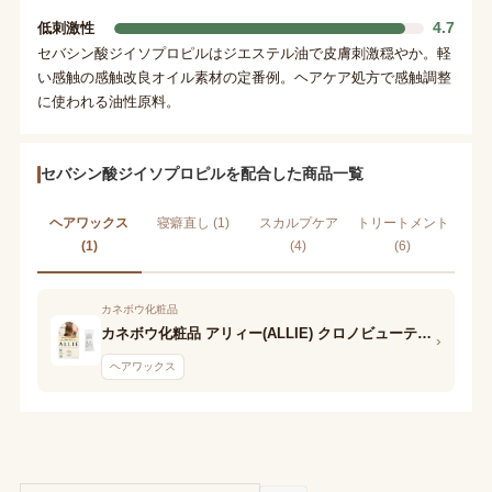
4.7
低刺激性
セバシン酸ジイソプロピルはジエステル油で皮膚刺激穏やか。軽
い感触の感触改良オイル素材の定番例。ヘアケア処方で感触調整
に使われる油性原料。
セバシン酸ジイソプロピルを配合した商品一覧
ヘアワックス
寝癖直し (1)
スカルプケア
トリートメント
(1)
(4)
(6)
カネボウ化粧品
カネボウ化粧品 アリィー(ALLIE) クロノビューティ UV ヘアカラーラスティング&スタイリング バーム
›
ヘアワックス