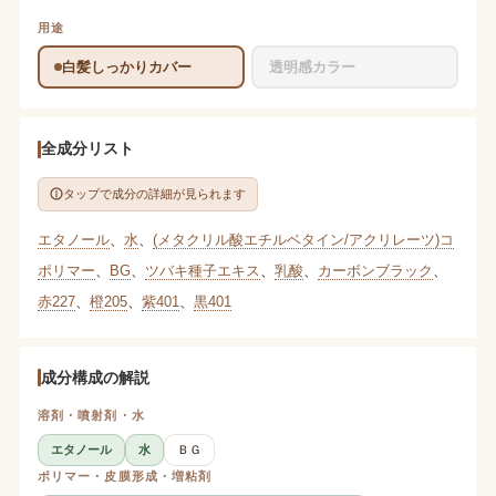
用途
白髪しっかりカバー
透明感カラー
全成分リスト
タップで成分の詳細が見られます
エタノール
、
水
、
(メタクリル酸エチルベタイン/アクリレーツ)コ
ポリマー
、
BG
、
ツバキ種子エキス
、
乳酸
、
カーボンブラック
、
赤227
、
橙205
、
紫401
、
黒401
成分構成の解説
溶剤・噴射剤・水
エタノール
水
ＢＧ
ポリマー・皮膜形成・増粘剤