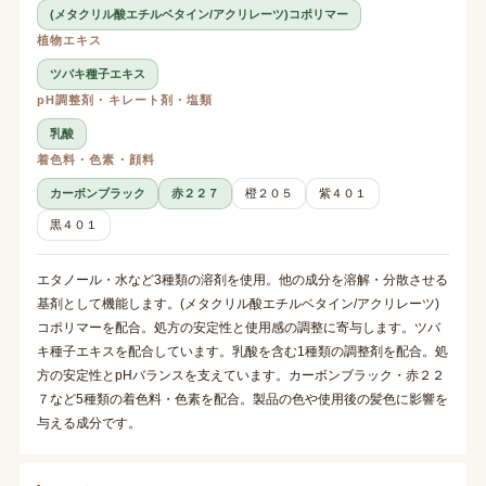
(メタクリル酸エチルベタイン/アクリレーツ)コポリマー
植物エキス
ツバキ種子エキス
pH調整剤・キレート剤・塩類
乳酸
着色料・色素・顔料
カーボンブラック
赤２２７
橙２０５
紫４０１
黒４０１
エタノール・水など3種類の溶剤を使用。他の成分を溶解・分散させる
基剤として機能します。(メタクリル酸エチルベタイン/アクリレーツ)
コポリマーを配合。処方の安定性と使用感の調整に寄与します。ツバ
キ種子エキスを配合しています。乳酸を含む1種類の調整剤を配合。処
方の安定性とpHバランスを支えています。カーボンブラック・赤２２
７など5種類の着色料・色素を配合。製品の色や使用後の髪色に影響を
与える成分です。