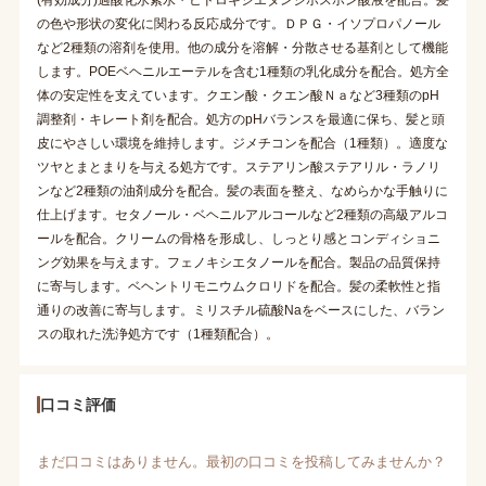
の色や形状の変化に関わる反応成分です。ＤＰＧ・イソプロパノール
など2種類の溶剤を使用。他の成分を溶解・分散させる基剤として機能
します。POEベヘニルエーテルを含む1種類の乳化成分を配合。処方全
体の安定性を支えています。クエン酸・クエン酸Ｎａなど3種類のpH
調整剤・キレート剤を配合。処方のpHバランスを最適に保ち、髪と頭
皮にやさしい環境を維持します。ジメチコンを配合（1種類）。適度な
ツヤとまとまりを与える処方です。ステアリン酸ステアリル・ラノリ
ンなど2種類の油剤成分を配合。髪の表面を整え、なめらかな手触りに
仕上げます。セタノール・ベヘニルアルコールなど2種類の高級アルコ
ールを配合。クリームの骨格を形成し、しっとり感とコンディショニ
ング効果を与えます。フェノキシエタノールを配合。製品の品質保持
に寄与します。ベヘントリモニウムクロリドを配合。髪の柔軟性と指
通りの改善に寄与します。ミリスチル硫酸Naをベースにした、バラン
スの取れた洗浄処方です（1種類配合）。
口コミ評価
まだ口コミはありません。最初の口コミを投稿してみませんか？