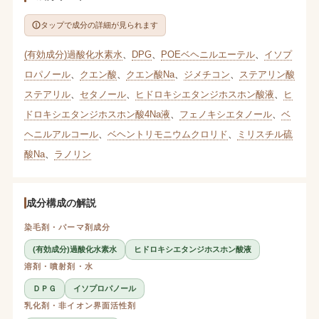
タップで成分の詳細が見られます
(有効成分)過酸化水素水
、
DPG
、
POEベヘニルエーテル
、
イソプ
ロパノール
、
クエン酸
、
クエン酸Na
、
ジメチコン
、
ステアリン酸
ステアリル
、
セタノール
、
ヒドロキシエタンジホスホン酸液
、
ヒ
ドロキシエタンジホスホン酸4Na液
、
フェノキシエタノール
、
ベ
ヘニルアルコール
、
ベヘントリモニウムクロリド
、
ミリスチル硫
酸Na
、
ラノリン
成分構成の解説
染毛剤・パーマ剤成分
(有効成分)過酸化水素水
ヒドロキシエタンジホスホン酸液
溶剤・噴射剤・水
ＤＰＧ
イソプロパノール
乳化剤・非イオン界面活性剤