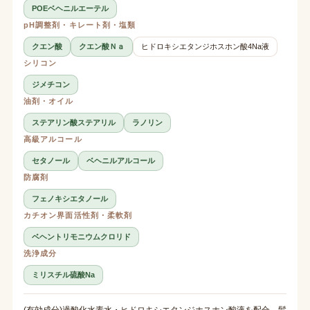
POEベヘニルエーテル
pH調整剤・キレート剤・塩類
クエン酸
クエン酸Ｎａ
ヒドロキシエタンジホスホン酸4Na液
シリコン
ジメチコン
油剤・オイル
ステアリン酸ステアリル
ラノリン
高級アルコール
セタノール
ベヘニルアルコール
防腐剤
フェノキシエタノール
カチオン界面活性剤・柔軟剤
ベヘントリモニウムクロリド
洗浄成分
ミリスチル硫酸Na
(有効成分)過酸化水素水・ヒドロキシエタンジホスホン酸液を配合。髪