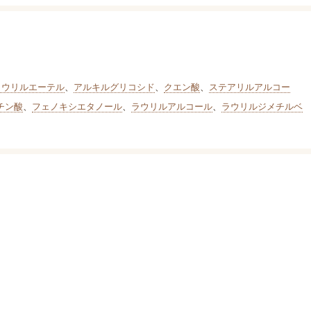
1)ラウリルエーテル
、
アルキルグリコシド
、
クエン酸
、
ステアリルアルコー
チン酸
、
フェノキシエタノール
、
ラウリルアルコール
、
ラウリルジメチルベ