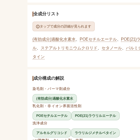
全成分リスト
タップで成分の詳細が見られます
(有効成分)過酸化水素水
、
POEセチルエーテル
、
POE(2
ル
、
ステアルトリモニウムクロリド
、
セタノール
、
パルミ
タイン
成分構成の解説
染毛剤・パーマ剤成分
(有効成分)過酸化水素水
乳化剤・非イオン界面活性剤
POEセチルエーテル
POE(21)ラウリルエーテル
洗浄成分
アルキルグリコシド
ラウリルジメチルベタイン