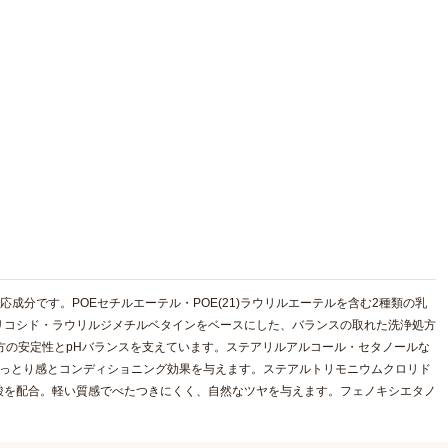
成分です。POEセチルエーテル・POE(21)ラウリルエーテルを含む2種類の乳
リコシド・ラウリルジメチルベタインをベースにした、バランスの取れた洗浄処方
方の安定性とpHバランスを支えています。ステアリルアルコール・セタノールな
しっとり感とコンディショニング効果を与えます。ステアルトリモニウムクロリド
酸を配合。軽い質感でべたつきにくく、自然なツヤを与えます。フェノキシエタノ