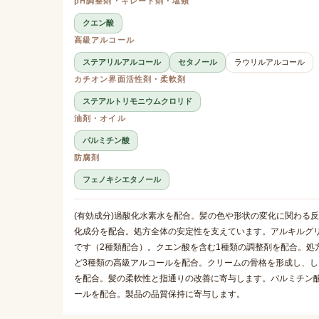
pH調整剤・キレート剤・塩類
クエン酸
高級アルコール
ステアリルアルコール
セタノール
ラウリルアルコール
カチオン界面活性剤・柔軟剤
ステアルトリモニウムクロリド
油剤・オイル
パルミチン酸
防腐剤
フェノキシエタノール
(有効成分)過酸化水素水を配合。髪の色や形状の変化に関わる反応
化成分を配合。処方全体の安定性を支えています。アルキルグ
です（2種類配合）。クエン酸を含む1種類の調整剤を配合。処
ど3種類の高級アルコールを配合。クリームの骨格を形成し、
を配合。髪の柔軟性と指通りの改善に寄与します。パルミチン
ールを配合。製品の品質保持に寄与します。