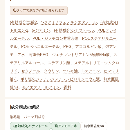
タップで成分の詳細が見られます
(有効成分)塩酸2
、
4-ジアミノフェノキシエタノール
、
(有効成分)
トルエン-2
、
5-ジアミン
、
(有効成分)α-ナフトール
、
POEオレイ
ルエーテル
、
POE・ジメチコン共重合体
、
POEステアリルエー
テル
、
POEベヘニルエーテル
、
PPG
、
アスコルビン酸
、
強アン
モニア水
、
高重合PEG
、
ジエチレントリアミン5酢酸5Na液
、
ス
テアリルアルコール
、
ステアリン酸
、
ステアルトリモニウムクロ
リド
、
セタノール
、
タウリン
、
ツバキ油
、
L-テアニン
、
ヒマワリ
油-1
、
ポリ塩化ジメチルジメチレンピロリジニウム液
、
無水亜硫
酸Na
、
モノエタノールアミン
、
香料
成分構成の解説
染毛剤・パーマ剤成分
(有効成分)α-ナフトール
強アンモニア水
無水亜硫酸Na