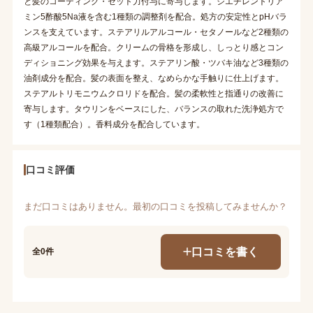
と髪のコーティング・セット力付与に寄与します。ジエチレントリア
ミン5酢酸5Na液を含む1種類の調整剤を配合。処方の安定性とpHバラ
ンスを支えています。ステアリルアルコール・セタノールなど2種類の
高級アルコールを配合。クリームの骨格を形成し、しっとり感とコン
ディショニング効果を与えます。ステアリン酸・ツバキ油など3種類の
油剤成分を配合。髪の表面を整え、なめらかな手触りに仕上げます。
ステアルトリモニウムクロリドを配合。髪の柔軟性と指通りの改善に
寄与します。タウリンをベースにした、バランスの取れた洗浄処方で
す（1種類配合）。香料成分を配合しています。
口コミ評価
まだ口コミはありません。最初の口コミを投稿してみませんか？
口コミを書く
全0件