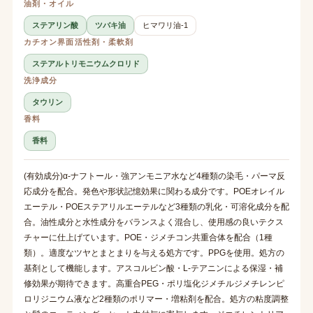
油剤・オイル
ステアリン酸
ツバキ油
ヒマワリ油-1
カチオン界面活性剤・柔軟剤
ステアルトリモニウムクロリド
洗浄成分
タウリン
香料
香料
(有効成分)α-ナフトール・強アンモニア水など4種類の染毛・パーマ反
応成分を配合。発色や形状記憶効果に関わる成分です。POEオレイル
エーテル・POEステアリルエーテルなど3種類の乳化・可溶化成分を配
合。油性成分と水性成分をバランスよく混合し、使用感の良いテクス
チャーに仕上げています。POE・ジメチコン共重合体を配合（1種
類）。適度なツヤとまとまりを与える処方です。PPGを使用。処方の
基剤として機能します。アスコルビン酸・L-テアニンによる保湿・補
修効果が期待できます。高重合PEG・ポリ塩化ジメチルジメチレンピ
ロリジニウム液など2種類のポリマー・増粘剤を配合。処方の粘度調整