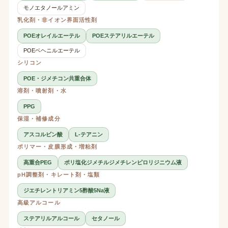
モノエタノールアミン
乳化剤・非イオン界面活性剤
POEオレイルエーテル
POEステアリルエーテル
POEベヘニルエーテル
シリコン
POE・ジメチコン共重合体
溶剤・噴射剤・水
PPG
保湿・補修成分
アスコルビン酸
L-テアニン
ポリマー・皮膜形成・増粘剤
高重合PEG
ポリ塩化ジメチルジメチレンピロリジニウム液
pH調整剤・キレート剤・塩類
ジエチレントリアミン5酢酸5Na液
高級アルコール
ステアリルアルコール
セタノール