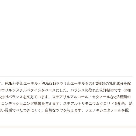
POEセチルエーテル・POE(21)ラウリルエーテルを含む2種類の乳化成分を配
ラウリルジメチルベタインをベースにした、バランスの取れた洗浄処方です（2種
とpHバランスを支えています。ステアリルアルコール・セタノールなど3種類の
とコンディショニング効果を与えます。ステアルトリモニウムクロリドを配合。髪
軽い質感でべたつきにくく、自然なツヤを与えます。フェノキシエタノールを配