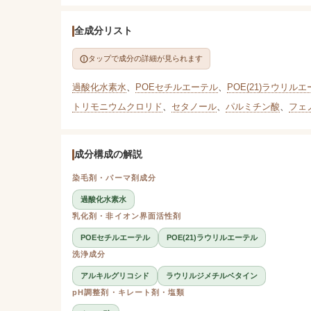
全成分リスト
タップで成分の詳細が見られます
過酸化水素水
、
POEセチルエーテル
、
POE(21)ラウリル
トリモニウムクロリド
、
セタノール
、
パルミチン酸
、
フェ
成分構成の解説
染毛剤・パーマ剤成分
過酸化水素水
乳化剤・非イオン界面活性剤
POEセチルエーテル
POE(21)ラウリルエーテル
洗浄成分
アルキルグリコシド
ラウリルジメチルベタイン
pH調整剤・キレート剤・塩類