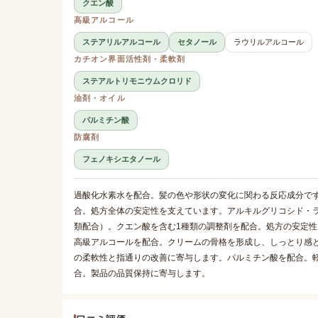
クエン酸
高級アルコール
ステアリルアルコール
セタノール
ラウリルアルコール
カチオン界面活性剤・柔軟剤
ステアルトリモニウムクロリド
油剤・オイル
パルミチン酸
防腐剤
フェノキシエタノール
過酸化水素水を配合。髪の色や形状の変化に関わる反応成分です。
合。処方全体の安定性を支えています。アルキルグリコシド・
類配合）。クエン酸を含む1種類の調整剤を配合。処方の安定性
高級アルコールを配合。クリームの骨格を形成し、しっとり感
の柔軟性と指通りの改善に寄与します。パルミチン酸を配合。
合。製品の品質保持に寄与します。