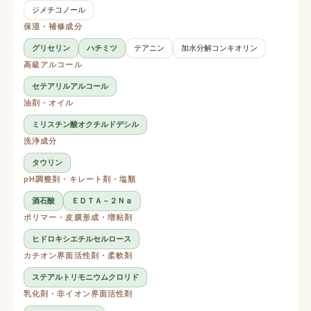
ジメチコノール
保湿・補修成分
グリセリン
ハチミツ
テアニン
加水分解コンキオリン
高級アルコール
セテアリルアルコール
油剤・オイル
ミリスチン酸オクチルドデシル
洗浄成分
タウリン
pH調整剤・キレート剤・塩類
酒石酸
ＥＤＴＡ－２Ｎａ
ポリマー・皮膜形成・増粘剤
ヒドロキシエチルセルロース
カチオン界面活性剤・柔軟剤
ステアルトリモニウムクロリド
乳化剤・非イオン界面活性剤