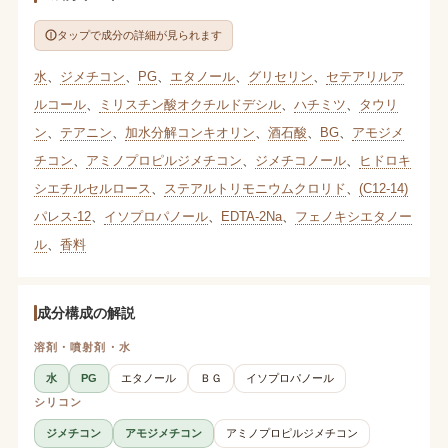
タップで成分の詳細が見られます
水
、
ジメチコン
、
PG
、
エタノール
、
グリセリン
、
セテアリルア
ルコール
、
ミリスチン酸オクチルドデシル
、
ハチミツ
、
タウリ
ン
、
テアニン
、
加水分解コンキオリン
、
酒石酸
、
BG
、
アモジメ
チコン
、
アミノプロピルジメチコン
、
ジメチコノール
、
ヒドロキ
シエチルセルロース
、
ステアルトリモニウムクロリド
、
(C12-14)
パレス-12
、
イソプロパノール
、
EDTA-2Na
、
フェノキシエタノー
ル
、
香料
成分構成の解説
溶剤・噴射剤・水
水
PG
エタノール
ＢＧ
イソプロパノール
シリコン
ジメチコン
アモジメチコン
アミノプロピルジメチコン