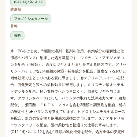
(C12-14)パレス-12
防腐剤
フェノキシエタノール
香料
香料
水・PGをはじめ、5種類の溶剤・基剤を使用。有効成分の溶解性と使
用感のバランスに配慮した処方基盤です。ジメチコン・アモジメチコ
ンを配合（4種類）。適度なツヤとまとまりを与える処方です。グリセ
リン・ハチミツなど4種類の保湿・補修成分を配合。適度なうるおいと
補修効果でまとまりのある髪に導きます。セテアリルアルコールを配
合。乳化安定と髪への柔軟効果に寄与します。ミリスチン酸オクチル
ドデシルを配合。軽い質感でべたつきにくく、自然なツヤを与えま
す。タウリンをベースにした、バランスの取れた洗浄処方です（1種類
配合）。酒石酸・ＥＤＴＡ－２Ｎａを含む2種類の調整剤を配合。処方
の安定性とpHバランスを支えています。ヒドロキシエチルセルロース
を配合。処方の安定性と使用感の調整に寄与します。ステアルトリモ
ニウムクロリドを配合。髪の柔軟性と指通りの改善に寄与します。
(C12-14)パレス-12を含む1種類の乳化成分を配合。処方全体の安定性