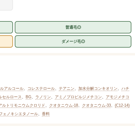
普通毛◎
ダメージ毛◎
ルアルコール
、
コレステロール
、
テアニン
、
加水分解コンキオリン
、
ハチ
ルセルロース
、
BG
、
ラノリン
、
アミノプロピルジメチコン
、
アモジメチコ
アルトリモニウムクロリド
、
クオタニウム-18
、
クオタニウム-33
、
(C12-14)
フェノキシエタノール
、
香料