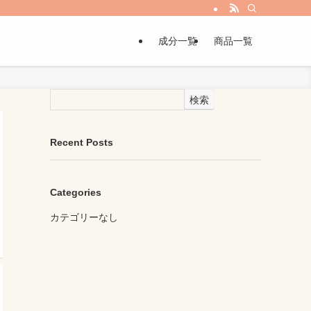
成分一覧
商品一覧
検索
Recent Posts
Categories
カテゴリーなし