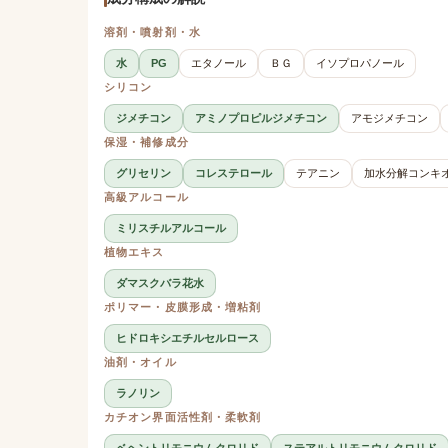
溶剤・噴射剤・水
水
PG
エタノール
ＢＧ
イソプロパノール
シリコン
ジメチコン
アミノプロピルジメチコン
アモジメチコン
保湿・補修成分
グリセリン
コレステロール
テアニン
加水分解コンキ
高級アルコール
ミリスチルアルコール
植物エキス
ダマスクバラ花水
ポリマー・皮膜形成・増粘剤
ヒドロキシエチルセルロース
油剤・オイル
ラノリン
カチオン界面活性剤・柔軟剤