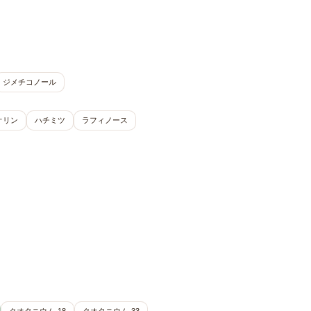
ジメチコノール
オリン
ハチミツ
ラフィノース