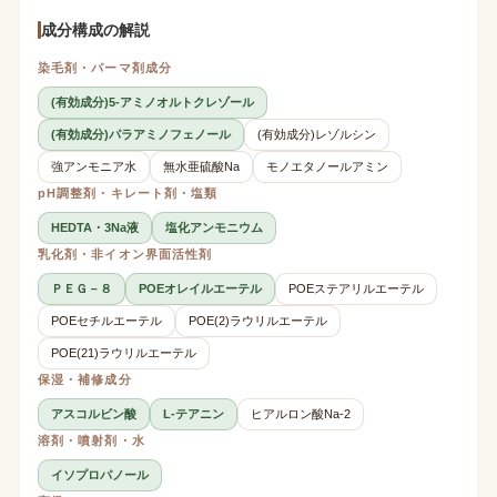
成分構成の解説
染毛剤・パーマ剤成分
(有効成分)5-アミノオルトクレゾール
(有効成分)パラアミノフェノール
(有効成分)レゾルシン
強アンモニア水
無水亜硫酸Na
モノエタノールアミン
pH調整剤・キレート剤・塩類
HEDTA・3Na液
塩化アンモニウム
乳化剤・非イオン界面活性剤
ＰＥＧ－８
POEオレイルエーテル
POEステアリルエーテル
POEセチルエーテル
POE(2)ラウリルエーテル
POE(21)ラウリルエーテル
保湿・補修成分
アスコルビン酸
L-テアニン
ヒアルロン酸Na-2
溶剤・噴射剤・水
イソプロパノール