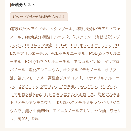
全成分リスト
タップで成分の詳細が見られます
(有効成分)5-アミノオルトクレゾール
、
(有効成分)パラアミノフェ
ノール
、
(有効成分)硫酸トルエン-2
、
5-ジアミン
、
(有効成分)レゾ
ルシン
、
HEDTA・3Na液
、
PEG-8
、
POEオレイルエーテル
、
PO
Eステアリルエーテル
、
POEセチルエーテル
、
POE(2)ラウリルエ
ーテル
、
POE(21)ラウリルエーテル
、
アスコルビン酸
、
イソプロ
パノール
、
塩化アンモニウム
、
オクチルドデカノール
、
オリブ
油
、
強アンモニア水
、
高重合ジメチコン-1
、
ステアリルアルコー
ル
、
セタノール
、
タウリン
、
ツバキ油
、
L-テアニン
、
パラベン
、
ヒアルロン酸Na-2
、
ヒドロキシエチルセルロース
、
塩化アルキル
トリメチルアンモニウム
、
ポリ塩化ジメチルメチレンピペリジニ
ウム液
、
無水亜硫酸Na
、
モノエタノールアミン
、
ヤシ油
、
ワセリ
ン
、
黄203
、
香料