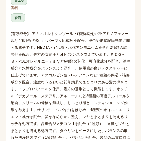
黄203
香料
香料
(有効成分)5-アミノオルトクレゾール・(有効成分)パラアミノフェノー
ルなど6種類の染毛・パーマ反応成分を配合。発色や形状記憶効果に関
わる成分です。HEDTA・3Na液・塩化アンモニウムを含む2種類の調
整剤を配合。処方の安定性とpHバランスを支えています。ＰＥＧ－
８・POEオレイルエーテルなど6種類の乳化・可溶化成分を配合。油性
成分と水性成分をバランスよく混合し、使用感の良いテクスチャーに
仕上げています。アスコルビン酸・L-テアニンなど3種類の保湿・補修
成分を配合。適度なうるおいと補修効果でまとまりのある髪に導きま
す。イソプロパノールを使用。処方の基剤として機能します。オクチ
ルドデカノール・ステアリルアルコールなど3種類の高級アルコールを
配合。クリームの骨格を形成し、しっとり感とコンディショニング効
果を与えます。オリブ油・ツバキ油をはじめ、4種類のオイル・エモリ
エント成分を配合。髪をなめらかに整え、ツヤとまとまりを与えるリ
ッチな処方です。高重合ジメチコン-1を配合（1種類）。適度なツヤと
まとまりを与える処方です。タウリンをベースにした、バランスの取
れた洗浄処方です（1種類配合）。パラベンを配合。製品の品質保持に