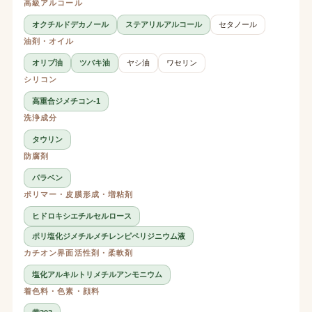
高級アルコール
オクチルドデカノール
ステアリルアルコール
セタノール
油剤・オイル
オリブ油
ツバキ油
ヤシ油
ワセリン
シリコン
高重合ジメチコン-1
洗浄成分
タウリン
防腐剤
パラベン
ポリマー・皮膜形成・増粘剤
ヒドロキシエチルセルロース
ポリ塩化ジメチルメチレンピペリジニウム液
カチオン界面活性剤・柔軟剤
塩化アルキルトリメチルアンモニウム
着色料・色素・顔料