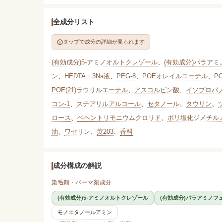
全成分リスト
タップで成分の詳細が見られます
(有効成分)5-アミノオルトクレゾール
、
(有効成分)パラア
ン
、
HEDTA・3Na液
、
PEG-8
、
POEオレイルエーテル
、
P
POE(21)ラウリルエーテル
、
アスコルビン酸
、
イソプロパ
コン-1
、
ステアリルアルコール
、
セタノール
、
タウリン
、
ロース
、
ベヘントリモニウムクロリド
、
ポリ塩化ジメチル
油
、
ワセリン
、
黄203
、
香料
成分構成の解説
染毛剤・パーマ剤成分
(有効成分)5-アミノオルトクレゾール
(有効成分)パラアミノフ
モノエタノールアミン