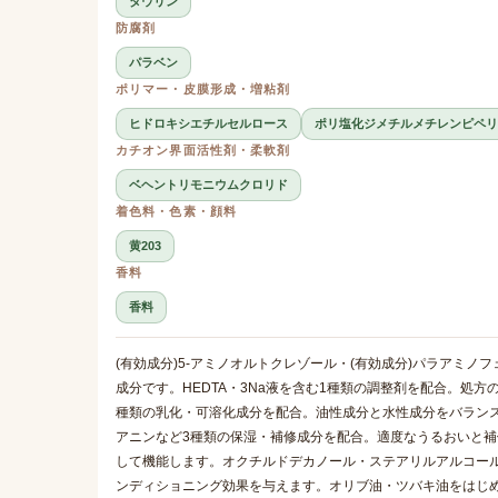
タウリン
防腐剤
パラベン
ポリマー・皮膜形成・増粘剤
ヒドロキシエチルセルロース
ポリ塩化ジメチルメチレンピペリ
カチオン界面活性剤・柔軟剤
ベヘントリモニウムクロリド
着色料・色素・顔料
黄203
香料
香料
(有効成分)5-アミノオルトクレゾール・(有効成分)パラアミ
成分です。HEDTA・3Na液を含む1種類の調整剤を配合。処
種類の乳化・可溶化成分を配合。油性成分と水性成分をバラン
アニンなど3種類の保湿・補修成分を配合。適度なうるおいと
して機能します。オクチルドデカノール・ステアリルアルコー
ンディショニング効果を与えます。オリブ油・ツバキ油をはじ