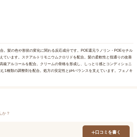
合。髪の色や形状の変化に関わる反応成分です。POE還元ラノリン・POEセチル
支えています。ステアルトリモニウムクロリドを配合。髪の柔軟性と指通りの改善
の高級アルコールを配合。クリームの骨格を形成し、しっとり感とコンディショニ
含む1種類の調整剤を配合。処方の安定性とpHバランスを支えています。フェノキ
んか？
口コミを書く