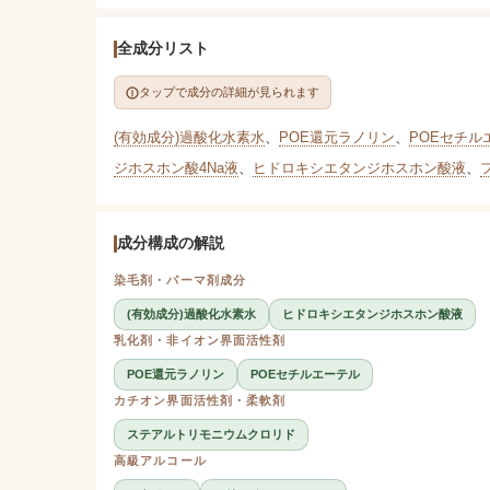
全成分リスト
タップで成分の詳細が見られます
(有効成分)過酸化水素水
、
POE還元ラノリン
、
POEセチル
ジホスホン酸4Na液
、
ヒドロキシエタンジホスホン酸液
、
成分構成の解説
染毛剤・パーマ剤成分
(有効成分)過酸化水素水
ヒドロキシエタンジホスホン酸液
乳化剤・非イオン界面活性剤
POE還元ラノリン
POEセチルエーテル
カチオン界面活性剤・柔軟剤
ステアルトリモニウムクロリド
高級アルコール