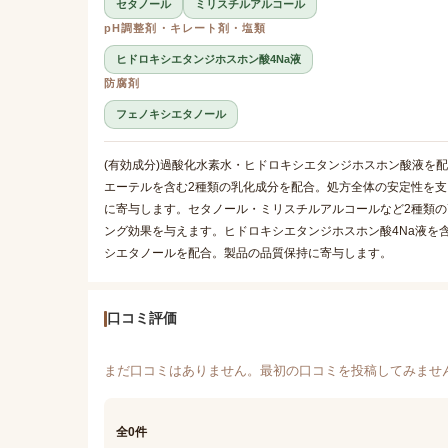
セタノール
ミリスチルアルコール
pH調整剤・キレート剤・塩類
ヒドロキシエタンジホスホン酸4Na液
防腐剤
フェノキシエタノール
(有効成分)過酸化水素水・ヒドロキシエタンジホスホン酸液を配
エーテルを含む2種類の乳化成分を配合。処方全体の安定性を
に寄与します。セタノール・ミリスチルアルコールなど2種類
ング効果を与えます。ヒドロキシエタンジホスホン酸4Na液を
シエタノールを配合。製品の品質保持に寄与します。
口コミ評価
まだ口コミはありません。最初の口コミを投稿してみませ
全0件