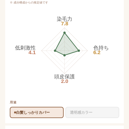
※ 成分構成からの推定値です
染毛力
7.8
低刺激性
色持ち
4.1
6.2
頭皮保護
2.0
用途
白髪しっかりカバー
透明感カラー