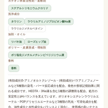
カチオン界面活性剤・柔軟剤
ステアルトリモニウムクロリド
洗浄成分
タウリン
ラウリルアミノジプロピオン酸Na液
ラウリルジメチルベタイン
油剤・オイル
ツバキ油
ローズヒップ油
ポリマー・皮膜形成・増粘剤
ポリ塩化ジメチルメチレンピペリジニウム液
香料
香料
(有効成分)5-アミノオルトクレゾール・(有効成分)パラアミノフェノー
ルなど6種類の染毛・パーマ反応成分を配合。発色や形状記憶効果に関
わる成分です。HEDTA・3Na液を含む1種類の調整剤を配合。処方の
安定性とpHバランスを支えています。ポリオキシエチレンラウリルエ
ーテル・POPグリセリルエーテルなど3種類の乳化・可溶化成分を配
合。油性成分と水性成分をバランスよく混合し、使用感の良いテクス