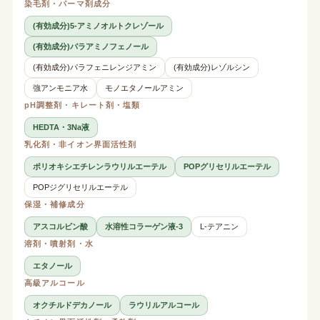
染毛剤・パーマ剤成分
(有効成分)5-アミノオルトクレゾール
(有効成分)パラアミノフェノール
(有効成分)パラフェニレンジアミン
(有効成分)レゾルシン
強アンモニア水
モノエタノールアミン
pH調整剤・キレート剤・塩類
HEDTA・3Na液
乳化剤・非イオン界面活性剤
ポリオキシエチレンラウリルエーテル
POPグリセリルエーテル
POPジグリセリルエーテル
保湿・補修成分
アスコルビン酸
水溶性コラーゲン液-3
L-テアニン
溶剤・噴射剤・水
エタノール
高級アルコール
オクチルドデカノール
ラウリルアルコール