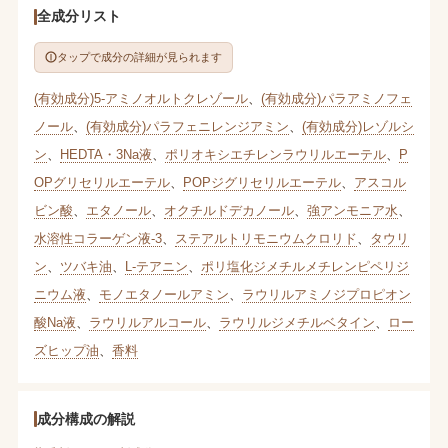
全成分リスト
タップで成分の詳細が見られます
(有効成分)5-アミノオルトクレゾール
、
(有効成分)パラアミノフェ
ノール
、
(有効成分)パラフェニレンジアミン
、
(有効成分)レゾルシ
ン
、
HEDTA・3Na液
、
ポリオキシエチレンラウリルエーテル
、
P
OPグリセリルエーテル
、
POPジグリセリルエーテル
、
アスコル
ビン酸
、
エタノール
、
オクチルドデカノール
、
強アンモニア水
、
水溶性コラーゲン液-3
、
ステアルトリモニウムクロリド
、
タウリ
ン
、
ツバキ油
、
L-テアニン
、
ポリ塩化ジメチルメチレンピペリジ
ニウム液
、
モノエタノールアミン
、
ラウリルアミノジプロピオン
酸Na液
、
ラウリルアルコール
、
ラウリルジメチルベタイン
、
ロー
ズヒップ油
、
香料
成分構成の解説