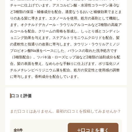
チャーに仕上げています。アスコルビン酸・水溶性コラーゲン液-3な
ど3種類の保湿・補修成分を配合。適度なうるおいと補修効果でまとま
りのある髪に導きます。エタノールを使用。処方の基剤として機能し
ます。オクチルドデカノール・ラウリルアルコールなど2種類の高級ア
ルコールを配合。クリームの骨格を形成し、しっとり感とコンディシ
ョニング効果を与えます。ステアルトリモニウムクロリドを配合。髪
の柔軟性と指通りの改善に寄与します。タウリン・ラウリルアミノジ
プロピオン酸Na液をベースにした、バランスの取れた洗浄処方です
（3種類配合）。ツバキ油・ローズヒップ油など2種類の油剤成分を配
合。髪の表面を整え、なめらかな手触りに仕上げます。ポリ塩化ジメ
チルメチレンピペリジニウム液を配合。処方の安定性と使用感の調整
に寄与します。香料成分を配合しています。
口コミ評価
まだ口コミはありません。最初の口コミを投稿してみませんか？
口コミを書く
全0件