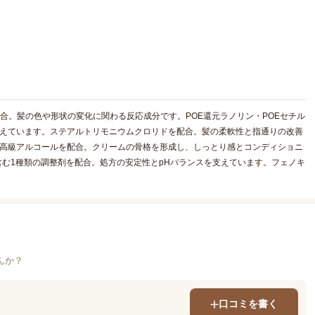
合。髪の色や形状の変化に関わる反応成分です。POE還元ラノリン・POEセチル
支えています。ステアルトリモニウムクロリドを配合。髪の柔軟性と指通りの改善
の高級アルコールを配合。クリームの骨格を形成し、しっとり感とコンディショニ
含む1種類の調整剤を配合。処方の安定性とpHバランスを支えています。フェノキ
んか？
口コミを書く