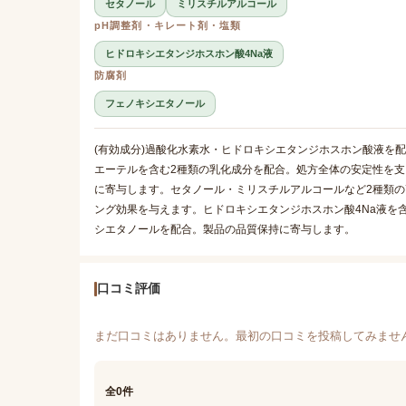
セタノール
ミリスチルアルコール
pH調整剤・キレート剤・塩類
ヒドロキシエタンジホスホン酸4Na液
防腐剤
フェノキシエタノール
(有効成分)過酸化水素水・ヒドロキシエタンジホスホン酸液を配
エーテルを含む2種類の乳化成分を配合。処方全体の安定性を
に寄与します。セタノール・ミリスチルアルコールなど2種類
ング効果を与えます。ヒドロキシエタンジホスホン酸4Na液を
シエタノールを配合。製品の品質保持に寄与します。
口コミ評価
まだ口コミはありません。最初の口コミを投稿してみませ
全0件