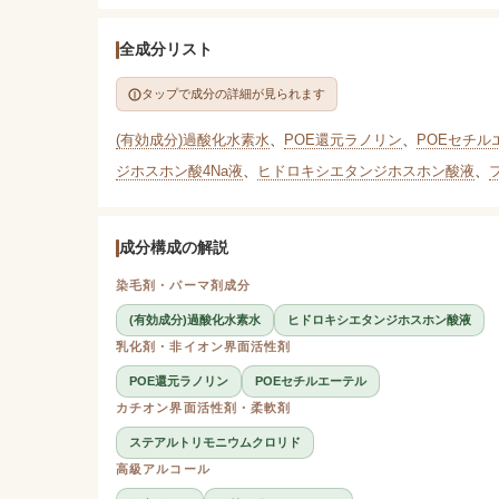
全成分リスト
タップで成分の詳細が見られます
(有効成分)過酸化水素水
、
POE還元ラノリン
、
POEセチル
ジホスホン酸4Na液
、
ヒドロキシエタンジホスホン酸液
、
成分構成の解説
染毛剤・パーマ剤成分
(有効成分)過酸化水素水
ヒドロキシエタンジホスホン酸液
乳化剤・非イオン界面活性剤
POE還元ラノリン
POEセチルエーテル
カチオン界面活性剤・柔軟剤
ステアルトリモニウムクロリド
高級アルコール