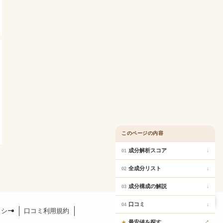
このページの内容
成分解析スコア
↓
01
全成分リスト
↓
02
成分構成の解説
↓
03
口コミ
口コミ
↓
04
リシー
口コミ利用規約
最安値を探す
↗
★