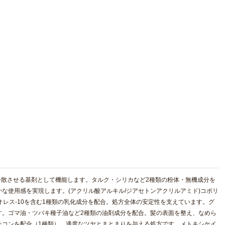
分散させる基剤として機能します。タルク・シリカなど2種類の粉体・無機成分を
な使用感を実現します。(アクリル酸アルキル/ジアセトンアクリルアミド)コポリ
オレス-10を含む1種類の乳化成分を配合。処方全体の安定性を支えています。グ
す。ゴマ油・ツバキ種子油など2種類の油剤成分を配合。髪の表面を整え、なめら
チコンを配合（1種類）。適度なツヤとまとまりを与える処方です。メトキシケイ