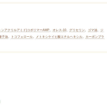
トンアクリルアミド)コポリマーAMP
、
オレス-10
、
グリセリン
、
ゴマ油
、
ジ
種子油
、
トコフェロール
、
メトキシケイヒ酸エチルヘキシル
、
カーボンブラ