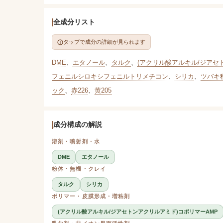
全成分リスト
タップで成分の詳細が見られます
DME
、
エタノール
、
タルク
、
(アクリル酸アルキル/ジアセ
フェニルシロキシフェニルトリメチコン
、
シリカ
、
ツバキ
ック
、
赤226
、
黄205
成分構成の解説
溶剤・噴射剤・水
DME
エタノール
粉体・無機・クレイ
タルク
シリカ
ポリマー・皮膜形成・増粘剤
(アクリル酸アルキル/ジアセトンアクリルアミド)コポリマーAMP