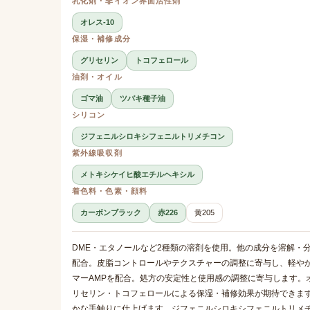
乳化剤・非イオン界面活性剤
オレス-10
保湿・補修成分
グリセリン
トコフェロール
油剤・オイル
ゴマ油
ツバキ種子油
シリコン
ジフェニルシロキシフェニルトリメチコン
紫外線吸収剤
メトキシケイヒ酸エチルヘキシル
着色料・色素・顔料
カーボンブラック
赤226
黄205
DME・エタノールなど2種類の溶剤を使用。他の成分を溶解・
配合。皮脂コントロールやテクスチャーの調整に寄与し、軽やか
マーAMPを配合。処方の安定性と使用感の調整に寄与します。
リセリン・トコフェロールによる保湿・補修効果が期待できま
かな手触りに仕上げます。ジフェニルシロキシフェニルトリメ