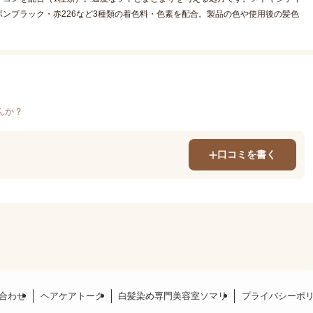
ンブラック・赤226など3種類の着色料・色素を配合。製品の色や使用後の髪色
んか？
口コミを書く
合わせ
ヘアケアトーク
白髪染め専門美容室ソマリ
プライバシーポ