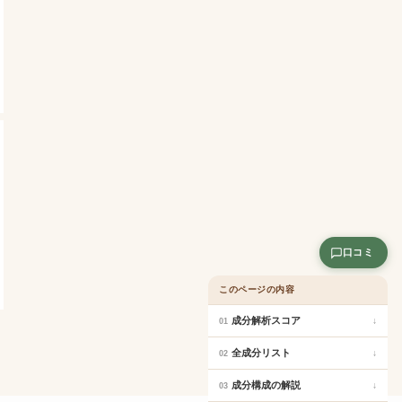
口コミ
このページの内容
成分解析スコア
↓
01
全成分リスト
↓
02
成分構成の解説
↓
03