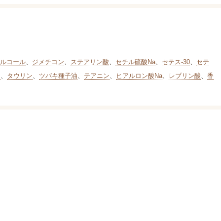
ルコール
、
ジメチコン
、
ステアリン酸
、
セチル硫酸Na
、
セテス-30
、
セテ
油
、
タウリン
、
ツバキ種子油
、
テアニン
、
ヒアルロン酸Na
、
レブリン酸
、
香