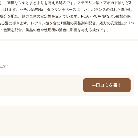
）。適度なツヤとまとまりを与える処方です。ステアリン酸・アボカド油など3
仕上げます。セチル硫酸Na・タウリンをベースにした、バランスの取れた洗浄処
化成分を配合。処方全体の安定性を支えています。PCA・PCA-Naなど5種類の保
る髪に導きます。レブリン酸を含む1種類の調整剤を配合。処方の安定性とpHバ
料・色素を配合。製品の色や使用後の髪色に影響を与える成分です。
んか？
口コミを書く