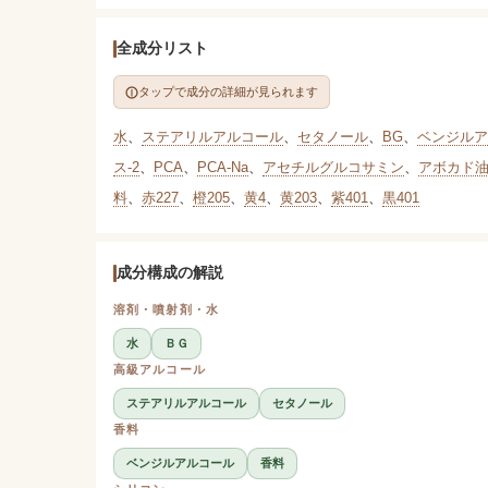
全成分リスト
タップで成分の詳細が見られます
水
、
ステアリルアルコール
、
セタノール
、
BG
、
ベンジルア
ス-2
、
PCA
、
PCA-Na
、
アセチルグルコサミン
、
アボカド
料
、
赤227
、
橙205
、
黄4
、
黄203
、
紫401
、
黒401
成分構成の解説
溶剤・噴射剤・水
水
ＢＧ
高級アルコール
ステアリルアルコール
セタノール
香料
ベンジルアルコール
香料