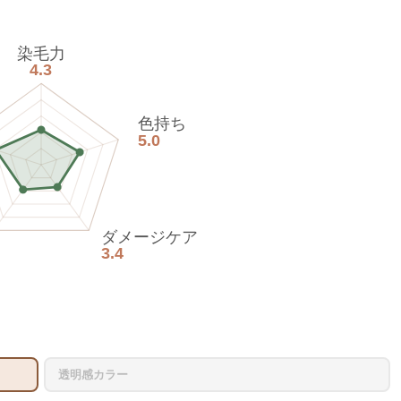
染毛力
4.3
色持ち
5.0
ダメージケア
3.4
透明感カラー