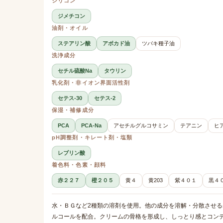
シリコン
ジメチコン
油剤・オイル
ステアリン酸
アボカド油
ツバキ種子油
洗浄成分
セチル硫酸Na
タウリン
乳化剤・非イオン界面活性剤
セテス-30
セテス-2
保湿・補修成分
PCA
PCA-Na
アセチルグルコサミン
テアニン
ヒ
pH調整剤・キレート剤・塩類
レブリン酸
着色料・色素・顔料
赤２２７
橙２０５
黄４
黄203
紫４０１
黒４
水・ＢＧなど2種類の溶剤を使用。他の成分を溶解・分散させる
ルコールを配合。クリームの骨格を形成し、しっとり感とコン