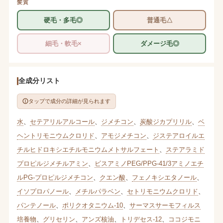
髪質
硬毛・多毛◎
普通毛△
細毛・軟毛×
ダメージ毛◎
全成分リスト
タップで成分の詳細が見られます
水
、
セテアリルアルコール
、
ジメチコン
、
炭酸ジカプリリル
、
ベ
ヘントリモニウムクロリド
、
アモジメチコン
、
ジステアロイルエ
チルヒドロキシエチルモニウムメトサルフェート
、
ステアラミド
プロピルジメチルアミン
、
ビスアミノPEG/PPG-41/3アミノエチ
ルPG-プロピルジメチコン
、
クエン酸
、
フェノキシエタノール
、
イソプロパノール
、
メチルパラベン
、
セトリモニウムクロリド
、
パンテノール
、
ポリクオタニウム-10
、
サーマスサーモフィルス
培養物
、
グリセリン
、
アンズ核油
、
トリデセス-12
、
ココジモニ