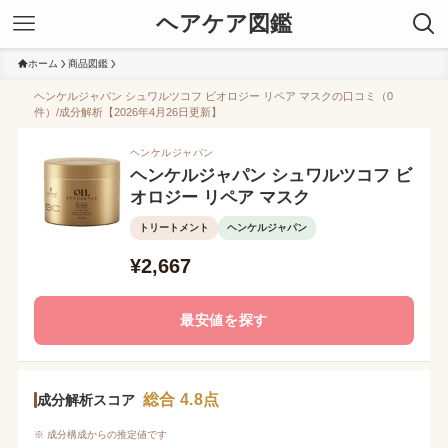
ヘアケア図鑑
ホーム
商品図鑑
ヘンケルジャパン シュワルツコフ ビオロジー リペア マスクの口コミ（0
件）/成分解析【2026年4月26日更新】
ヘンケルジャパン
ヘンケルジャパン シュワルツコフ ビ
オロジー リペア マスク
トリートメント
ヘンケルジャパン
¥2,667
最安値を探す
総合 4.8点
成分解析スコア
※ 成分構成からの推定値です