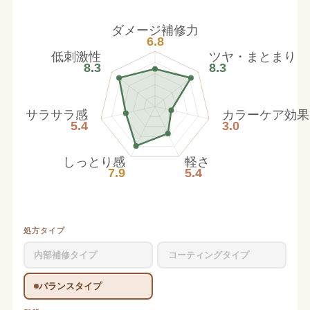
ダメージ補修力
6.8
低刺激性
ツヤ・まとまり
8.3
8.3
サラサラ感
カラーケア効果
5.4
3.0
しっとり感
軽さ
7.9
5.4
処方タイプ
内部補修タイプ
コーティングタイプ
バランスタイプ