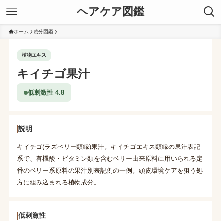
ヘアケア図鑑
ホーム
成分図鑑
植物エキス
キイチゴ果汁
低刺激性 4.8
説明
キイチゴ(ラズベリー類縁)果汁。キイチゴエキス類縁の果汁表記
系で、有機酸・ビタミン類を含むベリー由来原料に用いられる定
番のベリー系原料の果汁別表記例の一例。頭皮環境ケアを狙う処
方に組み込まれる植物成分。
低刺激性