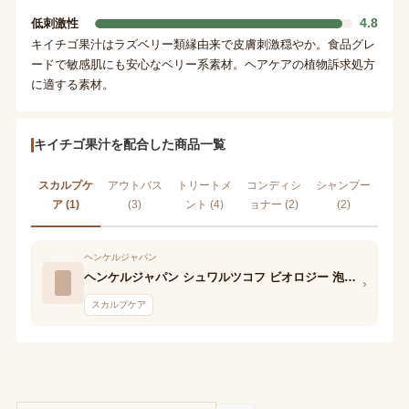
4.8
低刺激性
キイチゴ果汁はラズベリー類縁由来で皮膚刺激穏やか。食品グレ
ードで敏感肌にも安心なベリー系素材。ヘアケアの植物訴求処方
に適する素材。
キイチゴ果汁を配合した商品一覧
スカルプケ
アウトバス
トリートメ
コンディシ
シャンプー
ア (1)
(3)
ント (4)
ョナー (2)
(2)
ヘンケルジャパン
ヘンケルジャパン シュワルツコフ ビオロジー 泡のクレンジングシャンプー リペア
›
スカルプケア