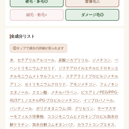
硬毛・多毛◎
普通毛△
細毛・軟毛×
ダメージ毛◎
全成分リスト
タップで成分の詳細が見られます
水
、
セテアリルアルコール
、
炭酸ジカプリリル
、
ジメチコン
、
ベ
ヘントリモニウムクロリド
、
ジステアロイルエチルヒドロキシエ
チルモニウムメトサルフェート
、
ステアラミドプロピルジメチル
アミン
、
セトリモニウムクロリド
、
アモジメチコン
、
フェノキシ
エタノール
、
クエン酸
、
メチルパラベン
、
ビスアミノPEG/PPG-
41/3アミノエチルPG-プロピルジメチコン
、
イソプロパノール
、
パンテノール
、
ポリクオタニウム-10
、
グリセリン
、
サーマスサ
ーモフィルス培養物
、
ココジモニウムヒドロキシプロピル加水分
解ケラチン
、
加水分解コムギタンパク
、
カラフトコンブエキス
、