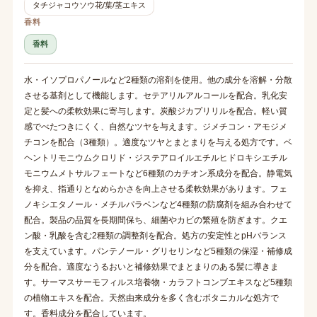
タチジャコウソウ花/葉/茎エキス
香料
香料
水・イソプロパノールなど2種類の溶剤を使用。他の成分を溶解・分散
させる基剤として機能します。セテアリルアルコールを配合。乳化安
定と髪への柔軟効果に寄与します。炭酸ジカプリリルを配合。軽い質
感でべたつきにくく、自然なツヤを与えます。ジメチコン・アモジメ
チコンを配合（3種類）。適度なツヤとまとまりを与える処方です。ベ
ヘントリモニウムクロリド・ジステアロイルエチルヒドロキシエチル
モニウムメトサルフェートなど6種類のカチオン系成分を配合。静電気
を抑え、指通りとなめらかさを向上させる柔軟効果があります。フェ
ノキシエタノール・メチルパラベンなど4種類の防腐剤を組み合わせて
配合。製品の品質を長期間保ち、細菌やカビの繁殖を防ぎます。クエ
ン酸・乳酸を含む2種類の調整剤を配合。処方の安定性とpHバランス
を支えています。パンテノール・グリセリンなど5種類の保湿・補修成
分を配合。適度なうるおいと補修効果でまとまりのある髪に導きま
す。サーマスサーモフィルス培養物・カラフトコンブエキスなど5種類
の植物エキスを配合。天然由来成分を多く含むボタニカルな処方で
す。香料成分を配合しています。