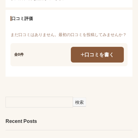
口コミ評価
まだ口コミはありません。最初の口コミを投稿してみませんか？
口コミを書く
全0件
検索
Recent Posts