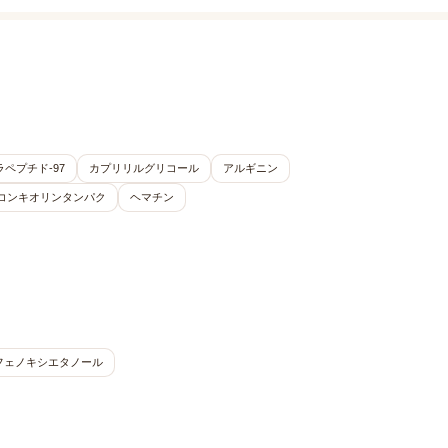
ペプチド-97
カプリリルグリコール
アルギニン
コンキオリンタンパク
ヘマチン
フェノキシエタノール