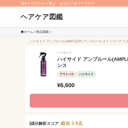
成分と口コミから選ぶ、 あなたに合うヘアケア
ヘアケア図鑑
ホーム
商品図鑑
ハイサイド アンプルール(AMPLEUR) アンプルール ナイトリペア 
ハイサイド
ハイサイド アンプルール(AMPL
ンス
アウトバス
ハイサイド
¥6,600
総合 3.6点
成分解析スコア