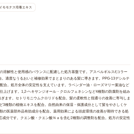
イモモナス培養エキス
の溶解性と使用感のバランスに配慮した処方基盤です。アスペルギルス/(コラー
合。適度なうるおいと補修効果でまとまりのある髪に導きます。PPG-13デシルテ
成分を配合。処方全体の安定性を支えています。ラベンダー油・ローズマリー葉油など
上げます。1,2-ヘキサンジオール・クロルフェネシンなど4種類の防腐剤を組み
防ぎます。セトリモニウムクロリドを配合。髪の柔軟性と指通りの改善に寄与しま
など3種類の植物エキスを配合。自然由来の保湿・保護成分として髪をやさしくケ
種類の医薬部外品有効成分を配合。薬用効果による頭皮環境の改善が期待できる処
応成分です。クエン酸・クエン酸Ｎａを含む2種類の調整剤を配合。処方の安定性