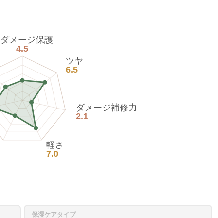
熱ダメージ保護
4.5
ツヤ
6.5
ダメージ補修力
2.1
軽さ
7.0
保湿ケアタイプ