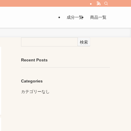
成分一覧
商品一覧
検索
Recent Posts
Categories
カテゴリーなし