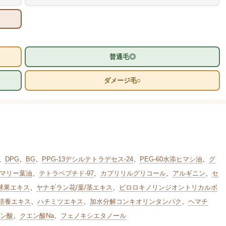
普通毛◎
ダメージ毛○
、
DPG
、
BG
、
PPG-13デシルテトラデセス-24
、
PEG-60水添ヒマシ油
、
グ
マリー葉油
、
テトラペプチド-97
、
カプリリルグリコール
、
アルギニン
、
セ
球果エキス
、
ヤナギラン花/葉/茎エキス
、
ピロロキノリンジオントリカルボ
培養エキス
、
ハチミツエキス
、
加水分解コンキオリンタンパク
、
ヘマチ
ン酸
、
クエン酸Na
、
フェノキシエタノール