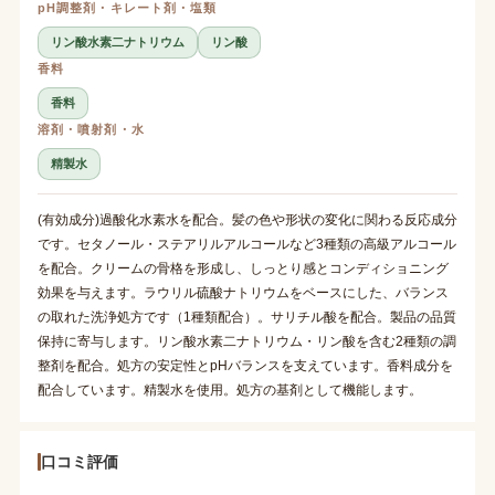
pH調整剤・キレート剤・塩類
リン酸水素二ナトリウム
リン酸
香料
香料
溶剤・噴射剤・水
精製水
(有効成分)過酸化水素水を配合。髪の色や形状の変化に関わる反応成分
です。セタノール・ステアリルアルコールなど3種類の高級アルコール
を配合。クリームの骨格を形成し、しっとり感とコンディショニング
効果を与えます。ラウリル硫酸ナトリウムをベースにした、バランス
の取れた洗浄処方です（1種類配合）。サリチル酸を配合。製品の品質
保持に寄与します。リン酸水素二ナトリウム・リン酸を含む2種類の調
整剤を配合。処方の安定性とpHバランスを支えています。香料成分を
配合しています。精製水を使用。処方の基剤として機能します。
口コミ評価