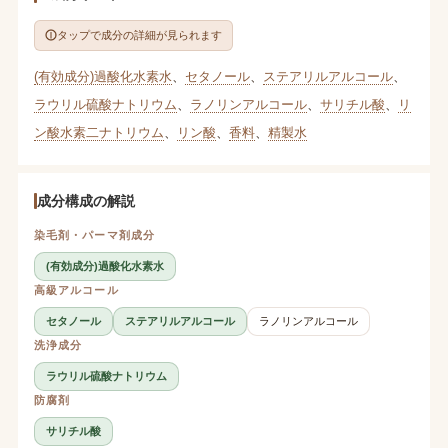
タップで成分の詳細が見られます
(有効成分)過酸化水素水
、
セタノール
、
ステアリルアルコール
、
ラウリル硫酸ナトリウム
、
ラノリンアルコール
、
サリチル酸
、
リ
ン酸水素二ナトリウム
、
リン酸
、
香料
、
精製水
成分構成の解説
染毛剤・パーマ剤成分
(有効成分)過酸化水素水
高級アルコール
セタノール
ステアリルアルコール
ラノリンアルコール
洗浄成分
ラウリル硫酸ナトリウム
防腐剤
サリチル酸