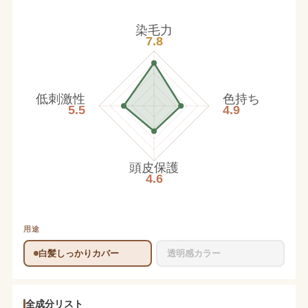
染毛力
7.8
低刺激性
色持ち
5.5
4.9
頭皮保護
4.6
用途
白髪しっかりカバー
透明感カラー
全成分リスト